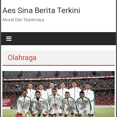
Lompat
ke
Aes Sina Berita Terkini
konten
Akurat Dan Terpercaya
Olahraga