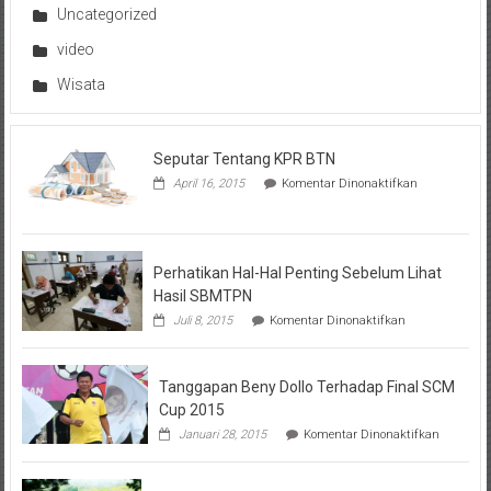
Uncategorized
video
Wisata
Seputar Tentang KPR BTN
pada
April 16, 2015
Komentar Dinonaktifkan
Seputar
Tentang
KPR
BTN
Perhatikan Hal-Hal Penting Sebelum Lihat
Hasil SBMTPN
pada
Juli 8, 2015
Komentar Dinonaktifkan
Perhatikan
Hal-
Hal
Tanggapan Beny Dollo Terhadap Final SCM
Penting
Sebelum
Cup 2015
Lihat
pada
Januari 28, 2015
Komentar Dinonaktifkan
Hasil
Tanggap
SBMTPN
Beny
Dollo