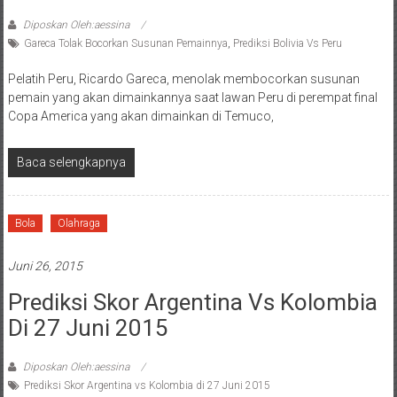
Diposkan Oleh:aessina
Gareca Tolak Bocorkan Susunan Pemainnya
,
Prediksi Bolivia Vs Peru
Pelatih Peru, Ricardo Gareca, menolak membocorkan susunan
pemain yang akan dimainkannya saat lawan Peru di perempat final
Copa America yang akan dimainkan di Temuco,
Baca selengkapnya
Bola
Olahraga
Juni 26, 2015
Prediksi Skor Argentina Vs Kolombia
Di 27 Juni 2015
Diposkan Oleh:aessina
Prediksi Skor Argentina vs Kolombia di 27 Juni 2015