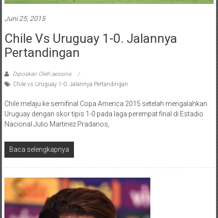
Juni 25, 2015
Chile Vs Uruguay 1-0. Jalannya
Pertandingan
Diposkan Oleh:aessina
Chile vs Uruguay 1-0. Jalannya Pertandingan
Chile melaju ke semifinal Copa America 2015 setelah mengalahkan
Uruguay dengan skor tipis 1-0 pada laga perempat final di Estadio
Nacional Julio Martinez Pradanos,
Baca selengkapnya