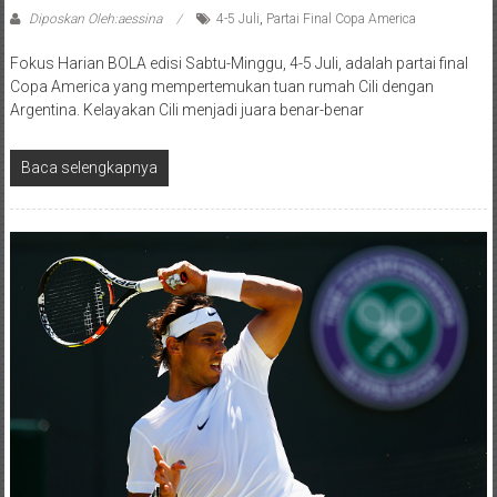
Diposkan Oleh:aessina
4-5 Juli
,
Partai Final Copa America
Fokus Harian BOLA edisi Sabtu-Minggu, 4-5 Juli, adalah partai final
Copa America yang mempertemukan tuan rumah Cili dengan
Argentina. Kelayakan Cili menjadi juara benar-benar
Baca selengkapnya