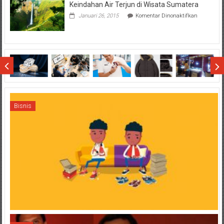
Keindahan Air Terjun di Wisata Sumatera
Terhadap
Final
pada
Januari 26, 2015
Komentar Dinonaktifkan
SCM
Keindahan
Cup
Air
2015
Terjun
di
Wisata
Sumatera
Bisnis