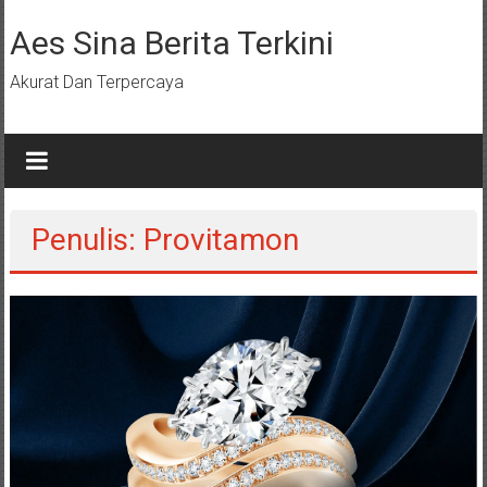
Lompat
ke
Aes Sina Berita Terkini
konten
Akurat Dan Terpercaya
Penulis:
Provitamon