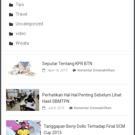
Tips
Travel
Uncategorized
video
Wisata
Seputar Tentang KPR BTN
pada
April 16, 2015
Komentar Dinonaktifkan
Seputar
Tentang
KPR
BTN
Perhatikan Hal-Hal Penting Sebelum Lihat
Hasil SBMTPN
pada
Juli 8, 2015
Komentar Dinonaktifkan
Perhatikan
Hal-
Hal
Tanggapan Beny Dollo Terhadap Final SCM
Penting
Sebelum
Cup 2015