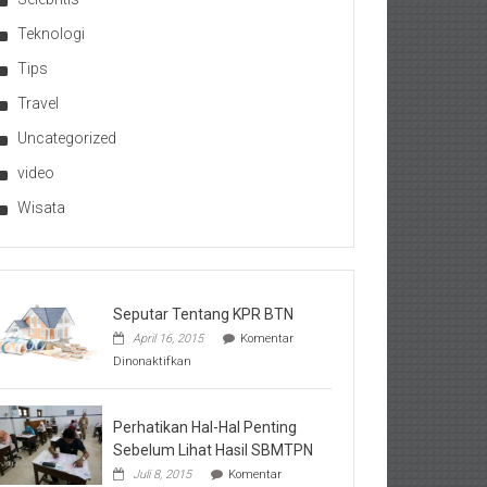
Teknologi
Tips
Travel
Uncategorized
video
Wisata
Seputar Tentang KPR BTN
April 16, 2015
Komentar
pada
Dinonaktifkan
Seputar
Tentang
KPR
BTN
Perhatikan Hal-Hal Penting
Sebelum Lihat Hasil SBMTPN
Juli 8, 2015
Komentar