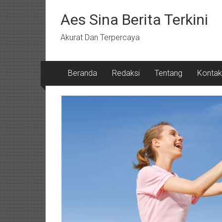
Lompat
ke
Aes Sina Berita Terkini
konten
Akurat Dan Terpercaya
Beranda
Redaksi
Tentang
Kontak