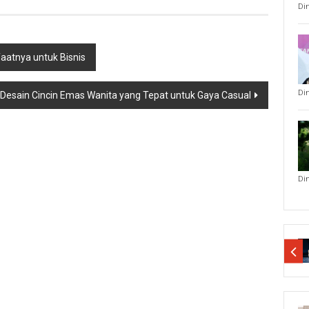
Di
faatnya untuk Bisnis
Di
esain Cincin Emas Wanita yang Tepat untuk Gaya Casual
Di