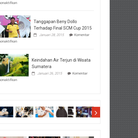
pada
nonaktifkan
Perhatikan
Hal-
Hal
Penting
Tanggapan Beny Dollo
Sebelum
Terhadap Final SCM Cup 2015
Lihat
Januari 28, 2015
Komentar
Hasil
pada
SBMTPN
nonaktifkan
Tanggapan
Beny
Dollo
Terhadap
Keindahan Air Terjun di Wisata
Final
Sumatera
SCM
Januari 26, 2015
Komentar
Cup
pada
2015
nonaktifkan
Keindahan
Air
Terjun
di
Wisata
Sumatera