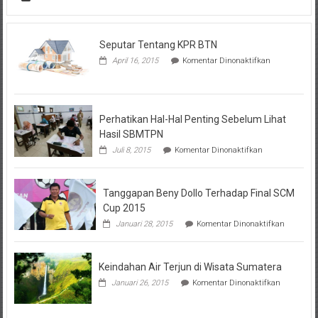
Seputar Tentang KPR BTN
pada
April 16, 2015
Komentar Dinonaktifkan
Seputar
Tentang
KPR
BTN
Perhatikan Hal-Hal Penting Sebelum Lihat
Hasil SBMTPN
pada
Juli 8, 2015
Komentar Dinonaktifkan
Perhatikan
Hal-
Hal
Tanggapan Beny Dollo Terhadap Final SCM
Penting
Sebelum
Cup 2015
Lihat
pada
Januari 28, 2015
Komentar Dinonaktifkan
Hasil
Tanggap
SBMTPN
Beny
Dollo
Keindahan Air Terjun di Wisata Sumatera
Terhadap
Final
pada
Januari 26, 2015
Komentar Dinonaktifkan
SCM
Keindahan
Cup
Air
2015
Terjun