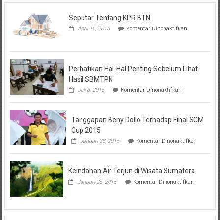
Seputar Tentang KPR BTN
pada
April 16, 2015
Komentar Dinonaktifkan
Seputar
Tentang
KPR
BTN
Perhatikan Hal-Hal Penting Sebelum Lihat
Hasil SBMTPN
pada
Juli 8, 2015
Komentar Dinonaktifkan
Perhatikan
Hal-
Hal
Tanggapan Beny Dollo Terhadap Final SCM
Penting
Sebelum
Cup 2015
Lihat
pada
Januari 28, 2015
Komentar Dinonaktifkan
Hasil
Tanggap
SBMTPN
Beny
Dollo
Keindahan Air Terjun di Wisata Sumatera
Terhadap
Final
pada
Januari 26, 2015
Komentar Dinonaktifkan
SCM
Keindahan
Cup
Air
2015
Terjun
di
Wisata