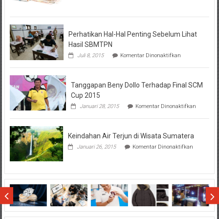
Tentang
KPR
BTN
Perhatikan Hal-Hal Penting Sebelum Lihat
Hasil SBMTPN
pada
Juli 8, 2015
Komentar Dinonaktifkan
Perhatikan
Hal-
Hal
Tanggapan Beny Dollo Terhadap Final SCM
Penting
Sebelum
Cup 2015
Lihat
pada
Januari 28, 2015
Komentar Dinonaktifkan
Hasil
Tanggap
SBMTPN
Beny
Dollo
Keindahan Air Terjun di Wisata Sumatera
Terhadap
Final
pada
Januari 26, 2015
Komentar Dinonaktifkan
SCM
Keindahan
Cup
Air
2015
Terjun
di
Wisata
Sumatera