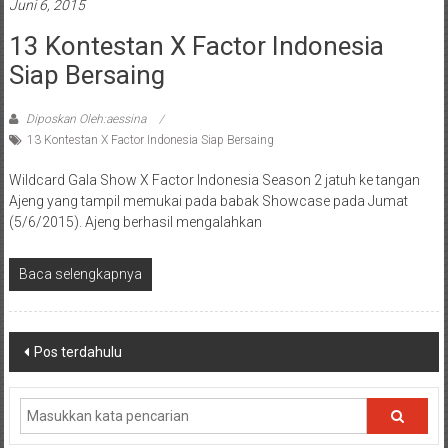
Juni 6, 2015
13 Kontestan X Factor Indonesia
Siap Bersaing
Diposkan Oleh:aessina
13 Kontestan X Factor Indonesia Siap Bersaing
Wildcard Gala Show X Factor Indonesia Season 2 jatuh ke tangan
Ajeng yang tampil memukai pada babak Showcase pada Jumat
(5/6/2015). Ajeng berhasil mengalahkan
Baca selengkapnya
Navigasi
Pos terdahulu
pos