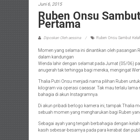
Juni 6, 2015
Ruben Onsu Sambut 
Pertama
Diposkan Oleh:aessina
Ruben Onsu Sambut Kelahi
Momen yang selama ini dinantikan oleh pasangan 
dalam kandungan
Wenda lahir dengan selamat pada Jumat (05/06) pagi 
anugerah tak terhingga bagi mereka, mengingat We
Thalia Putri Onsu menjadi nama pilihan Ruben untuk 
kilogram via operasi caeasar. Tak mau terlalu lama
bahagia di akun Instagramnya.
Di akun pribadi berlogo kamera ini, tampak Thalia
sebuah momen yang mengharukan bagi Ruben yang
Sebagai ayah yang tengah berbahagia dengan kela
kasih sebesar-besarnya pada para kerabat dan publ