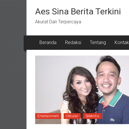
Lompat
ke
Aes Sina Berita Terkini
konten
Akurat Dan Terpercaya
Beranda
Redaksi
Tentang
Kontak
Entertainment
Hiburan
Selebritis