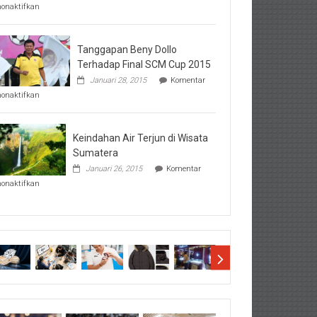
pada
nonaktifkan
Perhatikan
Hal-
Hal
Penting
Tanggapan Beny Dollo
Sebelum
Terhadap Final SCM Cup 2015
Lihat
Januari 28, 2015
Komentar
Hasil
pada
SBMTPN
nonaktifkan
Tanggapan
Beny
Dollo
Terhadap
Keindahan Air Terjun di Wisata
Final
Sumatera
SCM
Januari 26, 2015
Komentar
Cup
pada
2015
nonaktifkan
Keindahan
Air
Terjun
di
Wisata
Sumatera