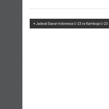
Navigasi
Jadwal Siaran Indonesia U-23 vs Kamboja U-23
pos