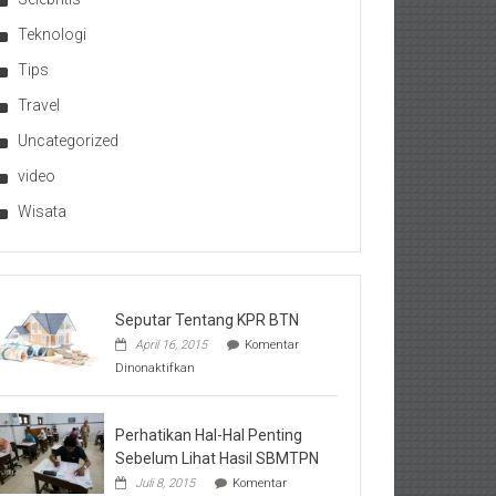
Teknologi
Tips
Travel
Uncategorized
video
Wisata
Seputar Tentang KPR BTN
April 16, 2015
Komentar
pada
Dinonaktifkan
Seputar
Tentang
KPR
BTN
Perhatikan Hal-Hal Penting
Sebelum Lihat Hasil SBMTPN
Juli 8, 2015
Komentar