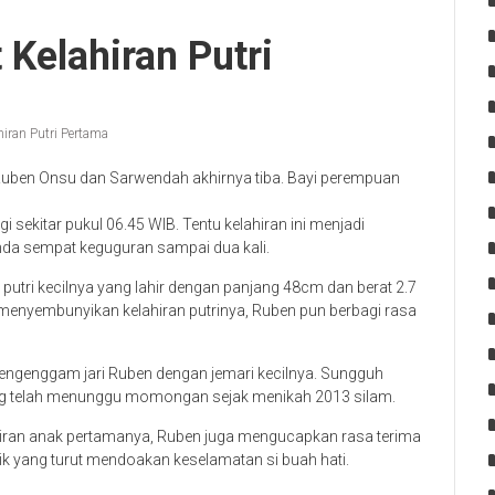
Kelahiran Putri
ran Putri Pertama
Ruben Onsu dan Sarwendah akhirnya tiba. Bayi perempuan
sekitar pukul 06.45 WIB. Tentu kelahiran ini menjadi
nda sempat keguguran sampai dua kali.
putri kecilnya yang lahir dengan panjang 48cm dan berat 2.7
 menyembunyikan kelahiran putrinya, Ruben pun berbagi rasa
 mengenggam jari Ruben dengan jemari kecilnya. Sungguh
 telah menunggu momongan sejak menikah 2013 silam.
hiran anak pertamanya, Ruben juga mengucapkan rasa terima
ik yang turut mendoakan keselamatan si buah hati.