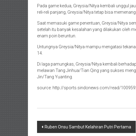
Pada game kedua, Greysia/Nitya kembali unggul jau
reli-reli panjang, Greysia/Nitya tetap bisa memenan
Saat memasuki game penentuan, Greysia/Nitya se
setelah itu banyak kesalahan yang dilakukan oleh 
enam poin beruntun.
Untungnya Greysia/Nitya mampu mengatasi tekana
14.
Di laga pamungkas, Greysia/Nitya kembali berhada
melawan Tang Jinhua/Tian Qing yang sukses mengal
Jin/Tang Yuanting.
source: http://sports.sindonews.com/read/1009592/
Navigasi
Ruben Onsu Sambut Kelahiran Putri Pertama