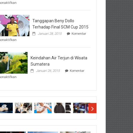
pada
nonaktifkan
Perhatikan
Hal-
Hal
Penting
Tanggapan Beny Dollo
Sebelum
Terhadap Final SCM Cup 2015
Lihat
Januari 28, 2015
Komentar
Hasil
pada
SBMTPN
nonaktifkan
Tanggapan
Beny
Dollo
Terhadap
Keindahan Air Terjun di Wisata
Final
Sumatera
SCM
Januari 26, 2015
Komentar
Cup
pada
2015
nonaktifkan
Keindahan
Air
Terjun
di
Wisata
Sumatera