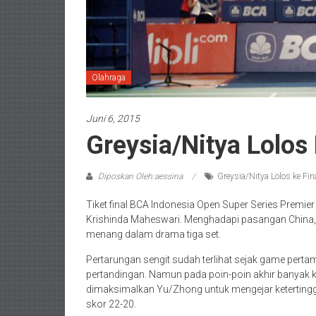
Olahraga
Juni 6, 2015
Greysia/Nitya Lolos 
Diposkan Oleh:aessina
Greysia/Nitya Lolos ke Fin
Tiket final BCA Indonesia Open Super Series Premier
Krishinda Maheswari. Menghadapi pasangan China, 
menang dalam drama tiga set.
Pertarungan sengit sudah terlihat sejak game pert
pertandingan. Namun pada poin-poin akhir banyak k
dimaksimalkan Yu/Zhong untuk mengejar ketertin
skor 22-20.