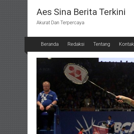
Lompat
ke
Aes Sina Berita Terkini
konten
Akurat Dan Terpercaya
Beranda
Redaksi
Tentang
Kontak