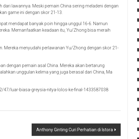
h dari lawannya. Meski pemain China sering meladeni dengan
gkan game ini dengan skor 21-13.
mpat mendapat banyak poin hingga unggul 16-6. Namun
mereka. Memanfaatkan keadaan itu, Yu/Zhong bisa meraih
n. Mereka menyudahi perlawanan Yu/Zhong dengan skor 21-
pan dengan pemain asal China. Mereka akan bertarung
ahkan unggulan kelima yang juga berasal dari China, Ma
47/luar-biasa-greysia-nitya-lolos-ke-final-1433587038
Anthony Ginting Curi Perhatian di Istora