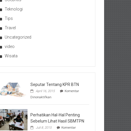
Teknologi
Tips
Travel
Uncategorized
video
Wisata
Seputar Tentang KPR BTN
April 16, 2015
Komentar
pada
Dinonaktifkan
Seputar
Tentang
KPR
BTN
Perhatikan Hal-Hal Penting
Sebelum Lihat Hasil SBMTPN
Juli 8, 2015
Komentar