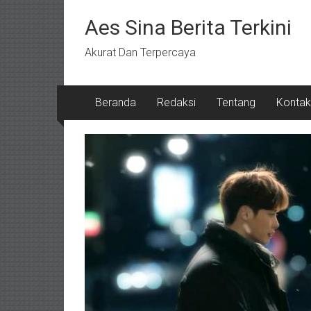
Lompat
ke
Aes Sina Berita Terkini
konten
Akurat Dan Terpercaya
Beranda
Redaksi
Tentang
Kontak