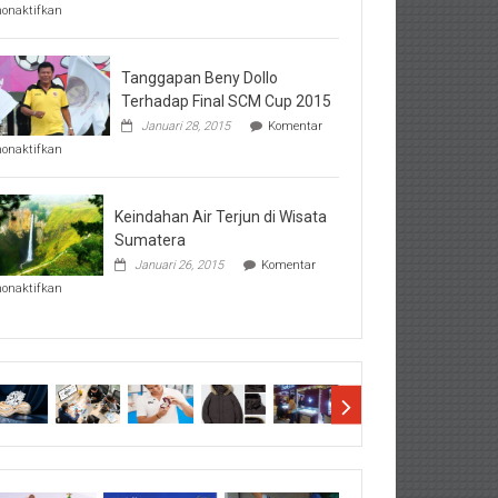
pada
nonaktifkan
Perhatikan
Hal-
Hal
Penting
Tanggapan Beny Dollo
Sebelum
Terhadap Final SCM Cup 2015
Lihat
Januari 28, 2015
Komentar
Hasil
pada
SBMTPN
nonaktifkan
Tanggapan
Beny
Dollo
Terhadap
Keindahan Air Terjun di Wisata
Final
Sumatera
SCM
Januari 26, 2015
Komentar
Cup
pada
2015
nonaktifkan
Keindahan
Air
Terjun
di
Wisata
Sumatera