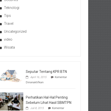
Teknologi
Tips
Travel
Uncategorized
video
Wisata
Seputar Tentang KPR BTN
April 16, 2015
Komentar
pada
Dinonaktifkan
Seputar
Tentang
KPR
BTN
Perhatikan Hal-Hal Penting
Sebelum Lihat Hasil SBMTPN
Juli 8, 2015
Komentar