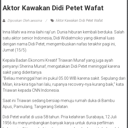
Aktor Kawakan Didi Petet Wafat
Diposkan Oleh:aessina
Aktor Kawakan Didi Petet Wafat
Inna lillahi wa inna ilaihi raji’un. Dunia hiburan kembali berduka. Salah
satu aktor senior Indonesia, Didi Widiatmoko yang dikenal luas
dengan nama Didi Petet, mengembuskan nafas terakhir pagi ini,
Jumat (15/5).
Kepala Badan Ekonomi Kreatif Triawan Munaf yang juga ayah
penyanyi Sherina Munaf, mengatakan Didi Petet meninggal karena
sakit yang dideritanya.
“Beliau meninggal hari ini pukul 05.00 WIB karena sakit. Sepulang dari
Milan, kira-kira tiga hari lalu, rupanya recovery-nya kurang baik,” kata
Triawan kepada CNN Indonesia.
Saat ini Triawan sedang bersiap menuju rumah duka di Bambu
Apus, Pamulang, Tangerang Selatan.
Didi Petet wafat di usia 58 tahun. Pria kelahiran Surabaya, 12 Juli
1956 itu menyumbangkan banyak karya untuk dunia perfilman