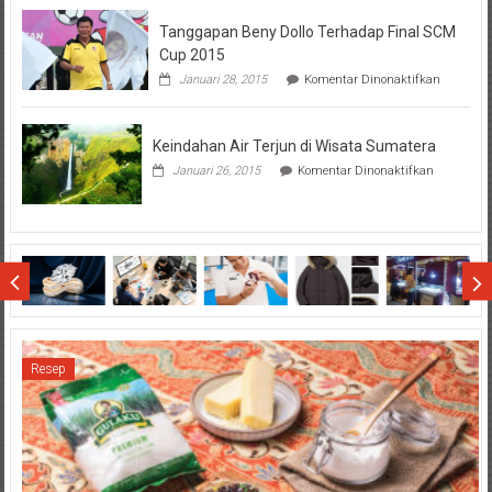
Hal
Tanggapan Beny Dollo Terhadap Final SCM
Penting
Sebelum
Cup 2015
Lihat
pada
Januari 28, 2015
Komentar Dinonaktifkan
Hasil
Tanggap
SBMTPN
Beny
Dollo
Keindahan Air Terjun di Wisata Sumatera
Terhadap
Final
pada
Januari 26, 2015
Komentar Dinonaktifkan
SCM
Keindahan
Cup
Air
2015
Terjun
di
Wisata
Sumatera
Resep