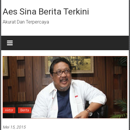
Lompat
ke
Aes Sina Berita Terkini
konten
Akurat Dan Terpercaya
Aktor
Berita
Mei 15, 2015