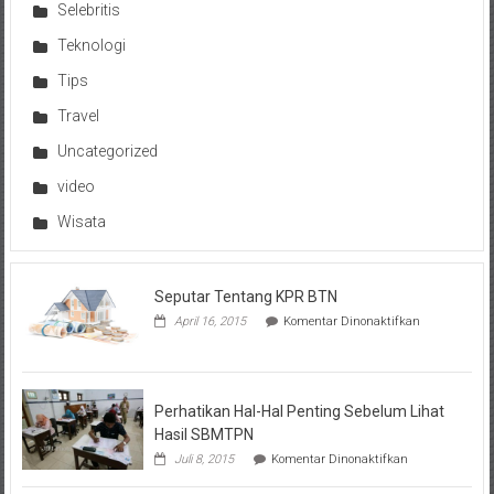
Selebritis
Teknologi
Tips
Travel
Uncategorized
video
Wisata
Seputar Tentang KPR BTN
pada
April 16, 2015
Komentar Dinonaktifkan
Seputar
Tentang
KPR
BTN
Perhatikan Hal-Hal Penting Sebelum Lihat
Hasil SBMTPN
pada
Juli 8, 2015
Komentar Dinonaktifkan
Perhatikan
Hal-