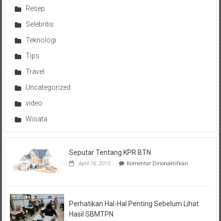
Resep
Selebritis
Teknologi
Tips
Travel
Uncategorized
video
Wisata
Seputar Tentang KPR BTN
pada
April 16, 2015
Komentar Dinonaktifkan
Seputar
Tentang
KPR
BTN
Perhatikan Hal-Hal Penting Sebelum Lihat
Hasil SBMTPN