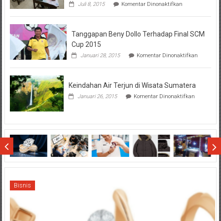
pada
Juli 8, 2015
Komentar Dinonaktifkan
Perhatikan
Hal-
Hal
Tanggapan Beny Dollo Terhadap Final SCM
Penting
Sebelum
Cup 2015
Lihat
pada
Januari 28, 2015
Komentar Dinonaktifkan
Hasil
Tanggap
SBMTPN
Beny
Dollo
Keindahan Air Terjun di Wisata Sumatera
Terhadap
Final
pada
Januari 26, 2015
Komentar Dinonaktifkan
SCM
Keindahan
Cup
Air
2015
Terjun
di
Wisata
Sumatera
Bisnis