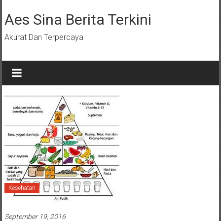
Lompat
ke
Aes Sina Berita Terkini
konten
Akurat Dan Terpercaya
Kesehatan
September 19, 2016