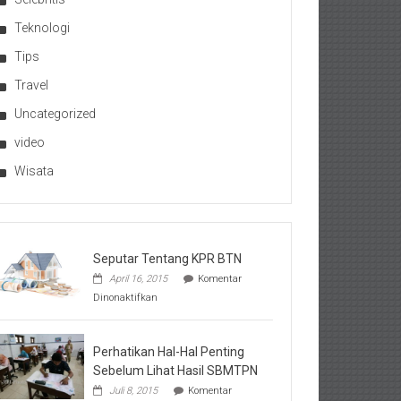
Teknologi
Tips
Travel
Uncategorized
video
Wisata
Seputar Tentang KPR BTN
April 16, 2015
Komentar
pada
Dinonaktifkan
Seputar
Tentang
KPR
BTN
Perhatikan Hal-Hal Penting
Sebelum Lihat Hasil SBMTPN
Juli 8, 2015
Komentar