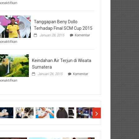
pada
nonaktifkan
Perhatikan
Hal-
Hal
Penting
Tanggapan Beny Dollo
Sebelum
Terhadap Final SCM Cup 2015
Lihat
Januari 28, 2015
Komentar
Hasil
pada
SBMTPN
nonaktifkan
Tanggapan
Beny
Dollo
Terhadap
Keindahan Air Terjun di Wisata
Final
Sumatera
SCM
Januari 26, 2015
Komentar
Cup
pada
2015
nonaktifkan
Keindahan
Air
Terjun
di
Wisata
Sumatera