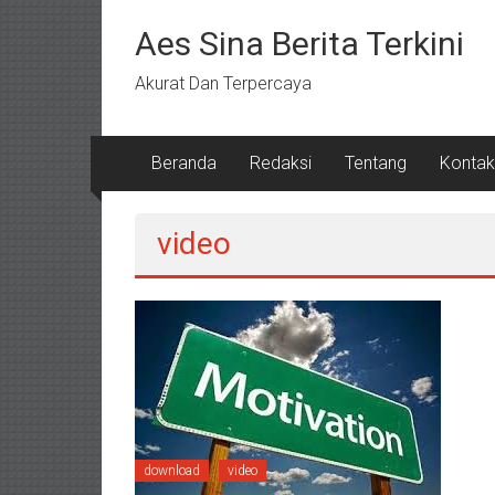
Lompat
ke
Aes Sina Berita Terkini
konten
Akurat Dan Terpercaya
Beranda
Redaksi
Tentang
Kontak
video
download
video