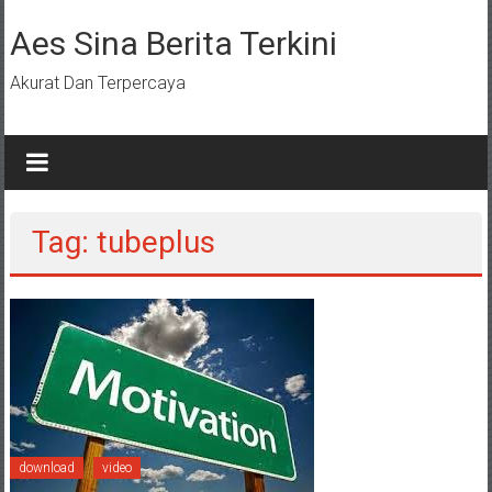
Lompat
ke
Aes Sina Berita Terkini
konten
Akurat Dan Terpercaya
Tag: tubeplus
download
video