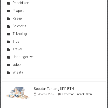
Pendidikan
Properti
Resep
Selebritis
Teknologi
Tips
Travel
Uncategorized
video
Wisata
Seputar Tentang KPR BTN
pada
April 16, 2015
Komentar Dinonaktifkan
Seputar
Tentang
KPR