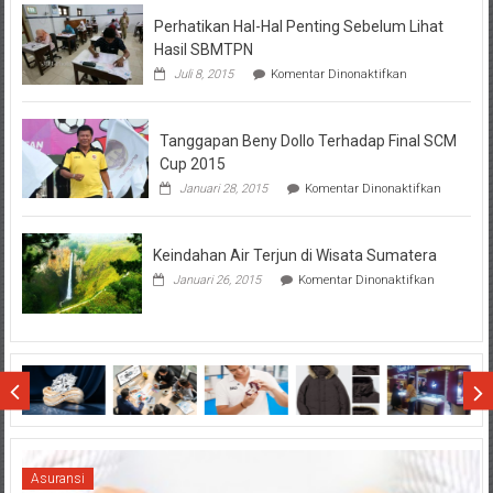
BTN
Perhatikan Hal-Hal Penting Sebelum Lihat
Hasil SBMTPN
pada
Juli 8, 2015
Komentar Dinonaktifkan
Perhatikan
Hal-
Hal
Tanggapan Beny Dollo Terhadap Final SCM
Penting
Sebelum
Cup 2015
Lihat
pada
Januari 28, 2015
Komentar Dinonaktifkan
Hasil
Tanggap
SBMTPN
Beny
Dollo
Keindahan Air Terjun di Wisata Sumatera
Terhadap
Final
pada
Januari 26, 2015
Komentar Dinonaktifkan
SCM
Keindahan
Cup
Air
2015
Terjun
di
Wisata
Sumatera
Asuransi