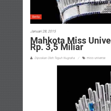
Berita
Januari 28, 2015
Mahkota Miss Unive
Rp. 3,5 Miliar
Diposkan Oleh:Teguh Nugraha
miss universe