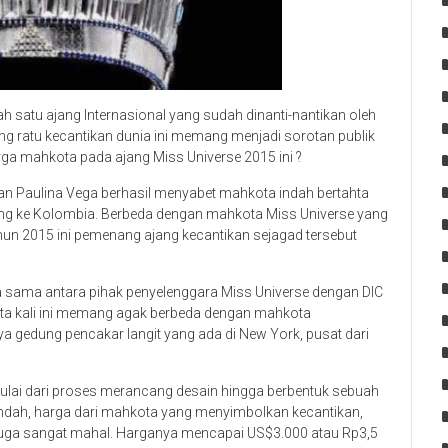
 satu ajang Internasional yang sudah dinanti-nantikan oleh
ng ratu kecantikan dunia ini memang menjadi sorotan publik
ga mahkota pada ajang Miss Universe 2015 ini ?
dan Paulina Vega berhasil menyabet mahkota indah bertahta
ang ke Kolombia. Berbeda dengan mahkota Miss Universe yang
hun 2015 ini pemenang ajang kecantikan sejagad tersebut
ja sama antara pihak penyelenggara Miss Universe dengan DIC
ota kali ini memang agak berbeda dengan mahkota
ya gedung pencakar langit yang ada di New York, pusat dari
ai dari proses merancang desain hingga berbentuk sebuah
 indah, harga dari mahkota yang menyimbolkan kecantikan,
tu juga sangat mahal. Harganya mencapai US$3.000 atau Rp3,5