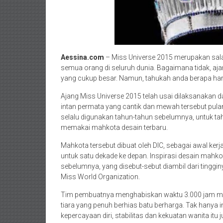
Aessina.com
– Miss Universe 2015 merupakan salah
semua orang di seluruh dunia. Bagaimana tidak, aja
yang cukup besar. Namun, tahukah anda berapa har
Ajang Miss Universe 2015 telah usai dilaksanakan 
intan permata yang cantik dan mewah tersebut pul
selalu digunakan tahun-tahun sebelumnya, untuk ta
memakai mahkota desain terbaru.
Mahkota tersebut dibuat oleh DIC, sebagai awal ker
untuk satu dekade ke depan. Inspirasi desain mahk
sebelumnya, yang disebut-sebut diambil dari tinggin
Miss World Organization.
Tim pembuatnya menghabiskan waktu 3.000 jam mul
tiara yang penuh berhias batu berharga. Tak hanya
kepercayaan diri, stabilitas dan kekuatan wanita i