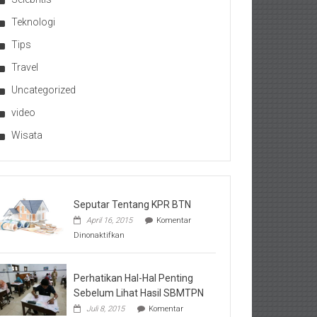
Teknologi
Tips
Travel
Uncategorized
video
Wisata
Seputar Tentang KPR BTN
April 16, 2015
Komentar
pada
Dinonaktifkan
Seputar
Tentang
KPR
BTN
Perhatikan Hal-Hal Penting
Sebelum Lihat Hasil SBMTPN
Juli 8, 2015
Komentar