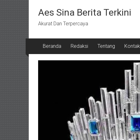
Lompat
ke
Aes Sina Berita Terkini
konten
Akurat Dan Terpercaya
Beranda
Redaksi
Tentang
Kontak