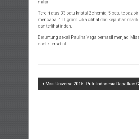
miliar.
Terdiri atas 33 batu kristal Bohemia, 5 batu topaz bir
mencapai 411 gram. Jika dilihat dari kejauhan ma
dan terlihat indah.
Beruntung sekali Paulina Vega berhasil menjadi M
cantik tersebut.
Navigasi
Miss Universe 2015 : Putri Indonesia Dapatkan G
pos