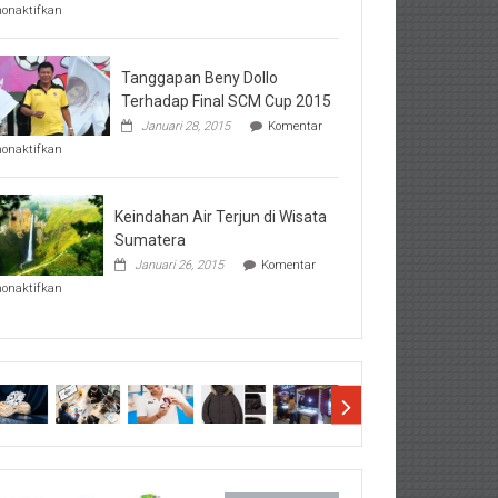
pada
nonaktifkan
Perhatikan
Hal-
Hal
Penting
Tanggapan Beny Dollo
Sebelum
Terhadap Final SCM Cup 2015
Lihat
Januari 28, 2015
Komentar
Hasil
pada
SBMTPN
nonaktifkan
Tanggapan
Beny
Dollo
Terhadap
Keindahan Air Terjun di Wisata
Final
Sumatera
SCM
Januari 26, 2015
Komentar
Cup
pada
2015
nonaktifkan
Keindahan
Air
Terjun
di
Wisata
Sumatera