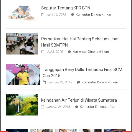
Seputar Tentang KPR BTN
pada
April 16, 2015
Komentar Dinonaktifkan
Seputar
Tentang
KPR
BTN
Perhatikan Hal-Hal Penting Sebelum Lihat
Hasil SBMTPN
pada
Juli 8, 2015
Komentar Dinonaktifkan
Perhatikan
Hal-
Hal
Tanggapan Beny Dollo Terhadap Final SCM
Penting
Sebelum
Cup 2015
Lihat
pada
Januari 28, 2015
Komentar Dinonaktifkan
Hasil
Tanggap
SBMTPN
Beny
Dollo
Keindahan Air Terjun di Wisata Sumatera
Terhadap
Final
pada
Januari 26, 2015
Komentar Dinonaktifkan
SCM
Keindahan
Cup
Air
2015
Terjun
di
Wisata