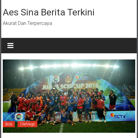
Lompat
ke
Aes Sina Berita Terkini
konten
Akurat Dan Terpercaya
Bola
Olahraga