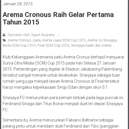
Januari 28, 2015
Arema Cronous Raih Gelar Pertama
Tahun 2015
Diposkan Oleh:Teguh Nugraha
Arema Cronous Juara
,
Arema Juara SCM Cup 2015
,
Arema Vs Sriwijaya
,
Berita SCM Cup 2015
,
Final SCM Cup 2015
,
Sriwijaya Kalah dari Arema
Klub Kebanggaan Aremania yaitu Arema Cronus berhasil menjuarai
Surya Citra Media (SCM) Cup 2015 pada hari Selasa 27 Januari
2015. Pertandingan yang digelar di Stadion Jakabaring Palembang
tersebut sangat menarik untuk disaksikan. Sriwijaya sebagai tuan
rumah yang juga menjadi lawan Arema Cronous di Final tersebut
harus mengakui keperkasaan Singo Edan dengan skor 0:1.
Sriwijaya FC menurunkan para pemain terbaik pada laga puncak ini.
Ferdinand Sinaga dan Titus Bonai menjadi duet lini depan Sriwijaya
FC.
Sementara itu, Arema menurunkan Fabiano Beltrame sebagai
palang pintu untuk meredam duet Ferdinand dan Tibo (panggilan