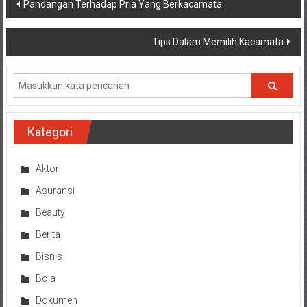
Navigasi
Pandangan Terhadap Pria Yang Berkacamata
pos
Tips Dalam Memilih Kacamata
Kategori
Aktor
Asuransi
Beauty
Berita
Bisnis
Bola
Dokumen