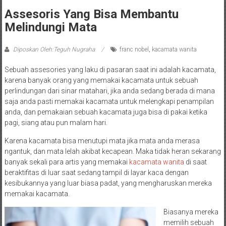
Assesoris Yang Bisa Membantu
Melindungi Mata
Diposkan Oleh:Teguh Nugraha
franc nobel
,
kacamata wanita
Sebuah assesories yang laku di pasaran saat ini adalah kacamata,
karena banyak orang yang memakai kacamata untuk sebuah
perlindungan dari sinar matahari, jika anda sedang berada di mana
saja anda pasti memakai kacamata untuk melengkapi penampilan
anda, dan pemakaian sebuah kacamata juga bisa di pakai ketika
pagi, siang atau pun malam hari.
Karena kacamata bisa menutupi mata jika mata anda merasa
ngantuk, dan mata lelah akibat kecapean. Maka tidak heran sekarang
banyak sekali para artis yang memakai
kacamata wanita
di saat
beraktifitas di luar saat sedang tampil di layar kaca dengan
kesibukannya yang luar biasa padat, yang mengharuskan mereka
memakai kacamata.
Biasanya mereka
memilih sebuah