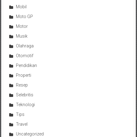
Mobil
Moto GP
Motor
Musik
Olahraga
Otomotif
Pendidikan
Properti
Resep
Selebritis
Teknologi
Tips
Travel
Uncategorized