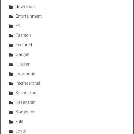
download
Entertainment
F1
Fashion
Featured
Gadget
Hiburan
Ibu & anak
Internasional
Kecantikan
Kesehatan
Komputer
kulit
Lokal