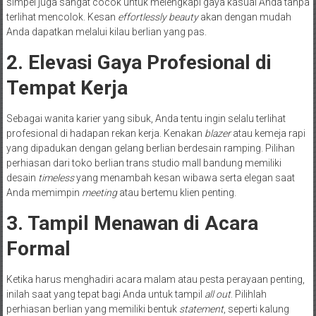
simpel juga sangat cocok untuk melengkapi gaya kasual Anda tanpa
terlihat mencolok. Kesan
effortlessly beauty
akan dengan mudah
Anda dapatkan melalui kilau berlian yang pas.
2. Elevasi Gaya Profesional di
Tempat Kerja
Sebagai wanita karier yang sibuk, Anda tentu ingin selalu terlihat
profesional di hadapan rekan kerja. Kenakan
blazer
atau kemeja rapi
yang dipadukan dengan gelang berlian berdesain ramping. Pilihan
perhiasan dari toko berlian trans studio mall bandung memiliki
desain
timeless
yang menambah kesan wibawa serta elegan saat
Anda memimpin
meeting
atau bertemu klien penting.
3. Tampil Menawan di Acara
Formal
Ketika harus menghadiri acara malam atau pesta perayaan penting,
inilah saat yang tepat bagi Anda untuk tampil
all out
. Pilihlah
perhiasan berlian yang memiliki bentuk
statement
, seperti kalung