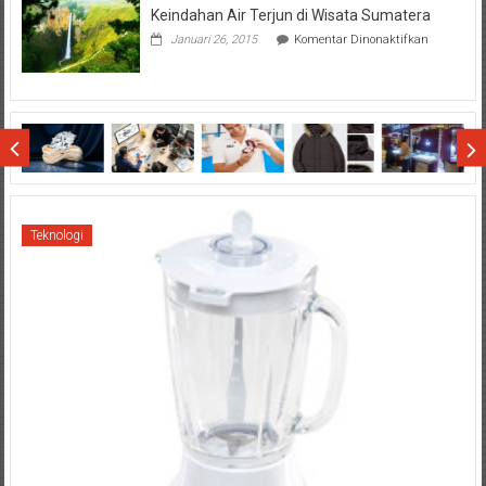
Keindahan Air Terjun di Wisata Sumatera
Terhadap
Final
pada
Januari 26, 2015
Komentar Dinonaktifkan
SCM
Keindahan
Cup
Air
2015
Terjun
di
Wisata
Sumatera
Teknologi