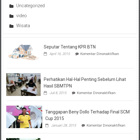
Uncategorized
video
Wisata
Seputar Tentang KPR BTN
pada
April 16, 2015
Komentar Dinonaktifkan
Seputar
Tentang
KPR
BTN
Perhatikan Hal-Hal Penting Sebelum Lihat
Hasil SBMTPN
pada
Juli 8, 2015
Komentar Dinonaktifkan
Perhatikan
Hal-
Hal
Tanggapan Beny Dollo Terhadap Final SCM
Penting
Sebelum
Cup 2015
Lihat
pada
Januari 28, 2015
Komentar Dinonaktifkan
Hasil
Tanggap
SBMTPN
Beny
Dollo