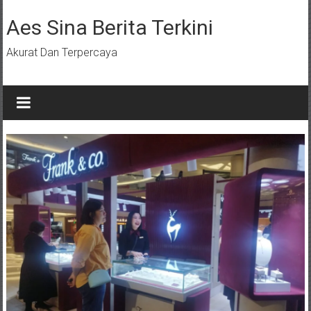
Lompat
ke
Aes Sina Berita Terkini
konten
Akurat Dan Terpercaya