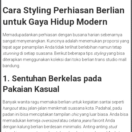
Cara Styling Perhiasan Berlian
untuk Gaya Hidup Modern
Memadupadankan perhiasan dengan busana harian sebenarnya
sangat menyenangkan. Kuncinya adalah menemukan proporsi yang
tepat agar penampilan Anda tidak terlihat berlebihan namun tetap
stunning
di setiap suasana. Berikut beberapa tips
styling
yang bisa
diterapkan menggunakan koleksi dari toko berlian trans studio mall
bandung.
1. Sentuhan Berkelas pada
Pakaian Kasual
Banyak wanita ragu memakai berlian untuk kegiatan santai seperti
hangout
atau jalan-jalan menikmati suasana kota. Padahal, padu
padan ini bisa menciptakan tampilan
chic
yang luar biasa. Anda bisa
memadukan kemeja
oversized
atau celana
jeans
favorit Anda
dengan kalung berlian berdesain minimalis. Anting-anting
stud