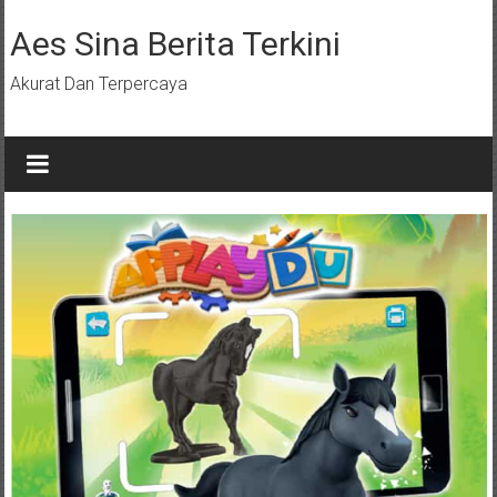
Lompat
ke
Aes Sina Berita Terkini
konten
Akurat Dan Terpercaya