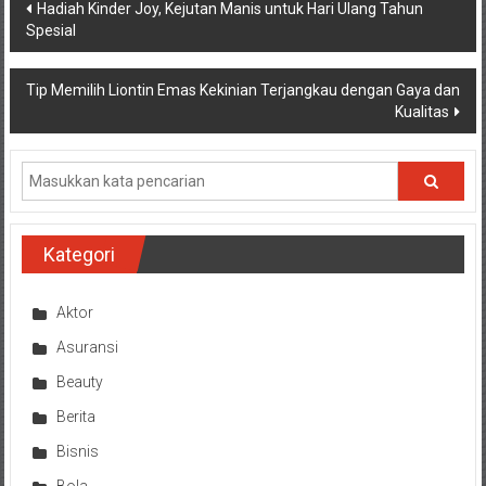
Navigasi
Hadiah Kinder Joy, Kejutan Manis untuk Hari Ulang Tahun
Spesial
pos
Tip Memilih Liontin Emas Kekinian Terjangkau dengan Gaya dan
Kualitas
Kategori
Aktor
Asuransi
Beauty
Berita
Bisnis
Bola