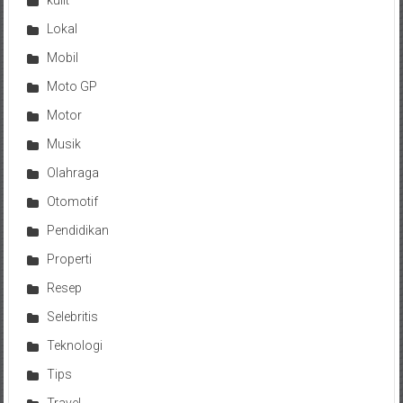
Lokal
Mobil
Moto GP
Motor
Musik
Olahraga
Otomotif
Pendidikan
Properti
Resep
Selebritis
Teknologi
Tips
Travel