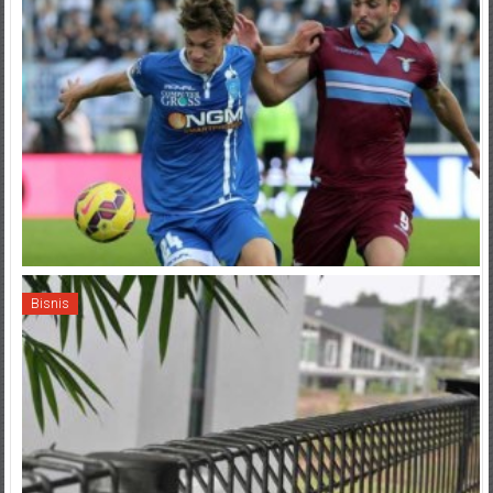
Bisnis