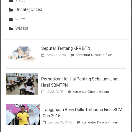
Uncategorized
video
Wisata
Seputar Tentang KPR BTN
pada
April 16, 2015
Komentar Dinonaktifkan
Seputar
Tentang
KPR
BTN
Perhatikan Hal-Hal Penting Sebelum Lihat
Hasil SBMTPN
pada
Juli 8, 2015
Komentar Dinonaktifkan
Perhatikan
Hal-
Hal
Tanggapan Beny Dollo Terhadap Final SCM
Penting
Sebelum
Cup 2015
Lihat
pada
Januari 28, 2015
Komentar Dinonaktifkan
Hasil
Tanggap
SBMTPN
Beny