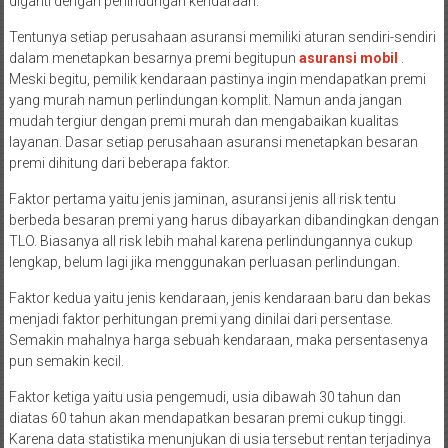
diganti dengan perlindungan kendaraan.
Tentunya setiap perusahaan asuransi memiliki aturan sendiri-sendiri
dalam menetapkan besarnya premi begitupun
asuransi mobil
.
Meski begitu, pemilik kendaraan pastinya ingin mendapatkan premi
yang murah namun perlindungan komplit. Namun anda jangan
mudah tergiur dengan premi murah dan mengabaikan kualitas
layanan. Dasar setiap perusahaan asuransi menetapkan besaran
premi dihitung dari beberapa faktor.
Faktor pertama yaitu jenis jaminan, asuransi jenis all risk tentu
berbeda besaran premi yang harus dibayarkan dibandingkan dengan
TLO. Biasanya all risk lebih mahal karena perlindungannya cukup
lengkap, belum lagi jika menggunakan perluasan perlindungan.
Faktor kedua yaitu jenis kendaraan, jenis kendaraan baru dan bekas
menjadi faktor perhitungan premi yang dinilai dari persentase.
Semakin mahalnya harga sebuah kendaraan, maka persentasenya
pun semakin kecil.
Faktor ketiga yaitu usia pengemudi, usia dibawah 30 tahun dan
diatas 60 tahun akan mendapatkan besaran premi cukup tinggi.
Karena data statistika menunjukan di usia tersebut rentan terjadinya