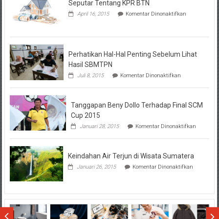
Seputar Tentang KPR BTN
pada
April 16, 2015
Komentar Dinonaktifkan
Seputar
Tentang
KPR
BTN
Perhatikan Hal-Hal Penting Sebelum Lihat
Hasil SBMTPN
pada
Juli 8, 2015
Komentar Dinonaktifkan
Perhatikan
Hal-
Hal
Tanggapan Beny Dollo Terhadap Final SCM
Penting
Sebelum
Cup 2015
Lihat
pada
Januari 28, 2015
Komentar Dinonaktifkan
Hasil
Tanggap
SBMTPN
Beny
Dollo
Keindahan Air Terjun di Wisata Sumatera
Terhadap
Final
pada
Januari 26, 2015
Komentar Dinonaktifkan
SCM
Keindahan
Cup
Air
2015
Terjun
di
Wisata
Sumatera