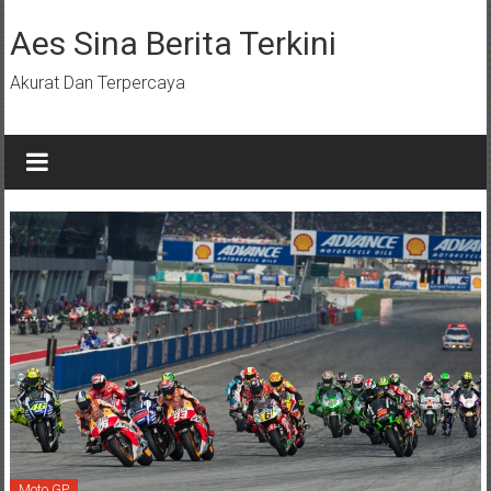
Lompat
ke
Aes Sina Berita Terkini
konten
Akurat Dan Terpercaya
Moto GP