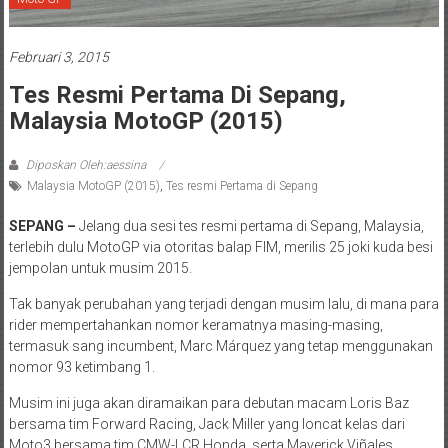
Februari 3, 2015
Tes Resmi Pertama Di Sepang,
Malaysia MotoGP (2015)
Diposkan Oleh:aessina
Malaysia MotoGP (2015)
,
Tes resmi Pertama di Sepang
SEPANG –
Jelang dua sesi tes resmi pertama di Sepang, Malaysia,
terlebih dulu MotoGP via otoritas balap FIM, merilis 25 joki kuda besi
jempolan untuk musim 2015.
Tak banyak perubahan yang terjadi dengan musim lalu, di mana para
rider mempertahankan nomor keramatnya masing-masing,
termasuk sang incumbent, Marc Márquez yang tetap menggunakan
nomor 93 ketimbang 1.
Musim ini juga akan diramaikan para debutan macam Loris Baz
bersama tim Forward Racing, Jack Miller yang loncat kelas dari
Moto3 bersama tim CMW-LCR Honda, serta Maverick Viñales