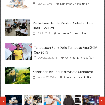
pada
April 16, 2015
Komentar Dinonaktifkan
Seputar
Tentang
KPR
BTN
Perhatikan Hal-Hal Penting Sebelum Lihat
Hasil SBMTPN
pada
Juli 8, 2015
Komentar Dinonaktifkan
Perhatikan
Hal-
Hal
Tanggapan Beny Dollo Terhadap Final SCM
Penting
Sebelum
Cup 2015
Lihat
pada
Januari 28, 2015
Komentar Dinonaktifkan
Hasil
Tanggap
SBMTPN
Beny
Dollo
Keindahan Air Terjun di Wisata Sumatera
Terhadap
Final
pada
Januari 26, 2015
Komentar Dinonaktifkan
SCM
Keindahan
Cup
Air
2015
Terjun
di
Wisata
Sumatera