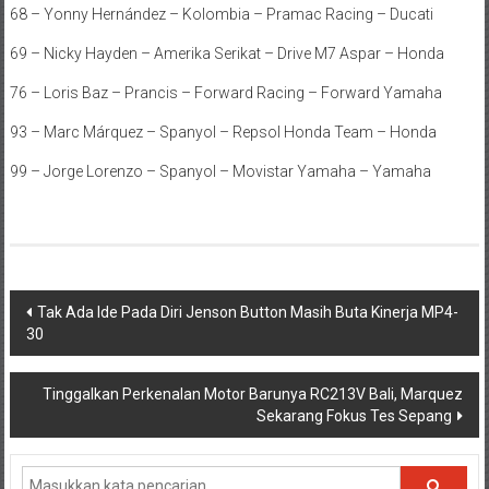
68 – Yonny Hernández – Kolombia – Pramac Racing – Ducati
69 – Nicky Hayden – Amerika Serikat – Drive M7 Aspar – Honda
76 – Loris Baz – Prancis – Forward Racing – Forward Yamaha
93 – Marc Márquez – Spanyol – Repsol Honda Team – Honda
99 – Jorge Lorenzo – Spanyol – Movistar Yamaha – Yamaha
Navigasi
Tak Ada Ide Pada Diri Jenson Button Masih Buta Kinerja MP4-
30
pos
Tinggalkan Perkenalan Motor Barunya RC213V Bali, Marquez
Sekarang Fokus Tes Sepang