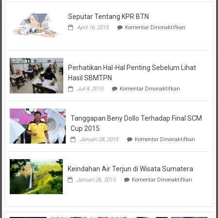
Seputar Tentang KPR BTN
pada
April 16, 2015
Komentar Dinonaktifkan
Seputar
Tentang
KPR
BTN
Perhatikan Hal-Hal Penting Sebelum Lihat
Hasil SBMTPN
pada
Juli 8, 2015
Komentar Dinonaktifkan
Perhatikan
Hal-
Hal
Tanggapan Beny Dollo Terhadap Final SCM
Penting
Sebelum
Cup 2015
Lihat
pada
Januari 28, 2015
Komentar Dinonaktifkan
Hasil
Tanggap
SBMTPN
Beny
Dollo
Keindahan Air Terjun di Wisata Sumatera
Terhadap
Final
pada
Januari 26, 2015
Komentar Dinonaktifkan
SCM
Keindahan
Cup
Air
2015
Terjun
di
Wisata