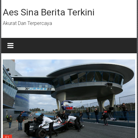
Lompat
ke
Aes Sina Berita Terkini
konten
Akurat Dan Terpercaya
F1