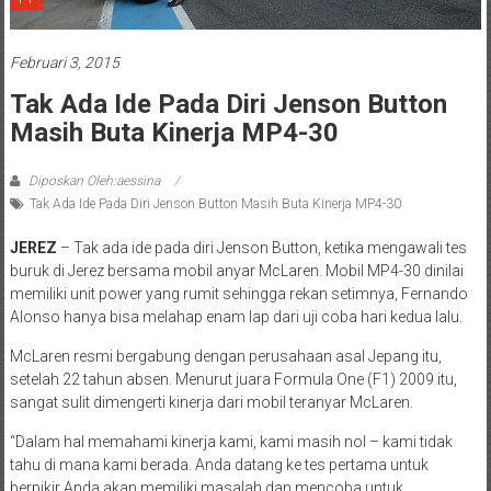
Februari 3, 2015
Tak Ada Ide Pada Diri Jenson Button
Masih Buta Kinerja MP4-30
Diposkan Oleh:aessina
Tak Ada Ide Pada Diri Jenson Button Masih Buta Kinerja MP4-30
JEREZ
– Tak ada ide pada diri Jenson Button, ketika mengawali tes
buruk di Jerez bersama mobil anyar McLaren. Mobil MP4-30 dinilai
memiliki unit power yang rumit sehingga rekan setimnya, Fernando
Alonso hanya bisa melahap enam lap dari uji coba hari kedua lalu.
McLaren resmi bergabung dengan perusahaan asal Jepang itu,
setelah 22 tahun absen. Menurut juara Formula One (F1) 2009 itu,
sangat sulit dimengerti kinerja dari mobil teranyar McLaren.
“Dalam hal memahami kinerja kami, kami masih nol – kami tidak
tahu di mana kami berada. Anda datang ke tes pertama untuk
berpikir Anda akan memiliki masalah dan mencoba untuk