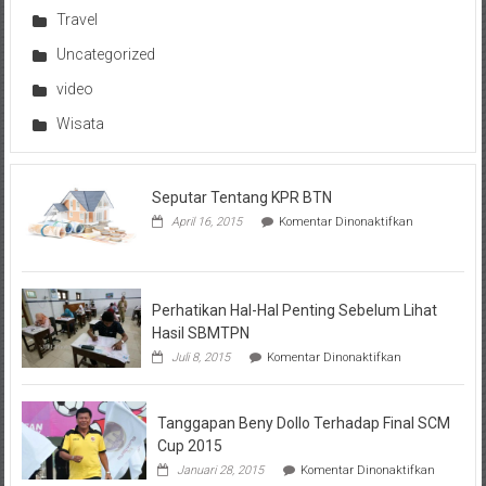
Travel
Uncategorized
video
Wisata
Seputar Tentang KPR BTN
pada
April 16, 2015
Komentar Dinonaktifkan
Seputar
Tentang
KPR
BTN
Perhatikan Hal-Hal Penting Sebelum Lihat
Hasil SBMTPN
pada
Juli 8, 2015
Komentar Dinonaktifkan
Perhatikan
Hal-
Hal
Tanggapan Beny Dollo Terhadap Final SCM
Penting
Sebelum
Cup 2015
Lihat
pada
Januari 28, 2015
Komentar Dinonaktifkan
Hasil
Tanggap