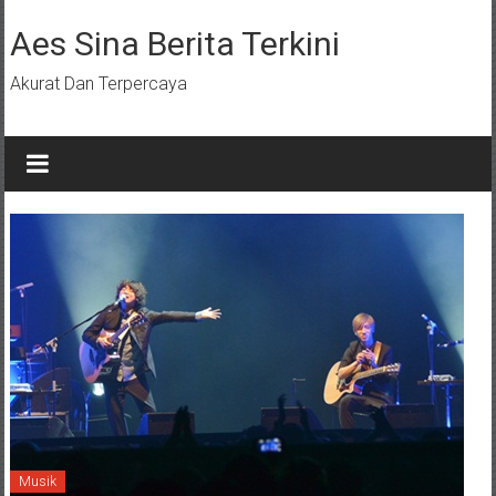
Lompat
ke
Aes Sina Berita Terkini
konten
Akurat Dan Terpercaya
Musik