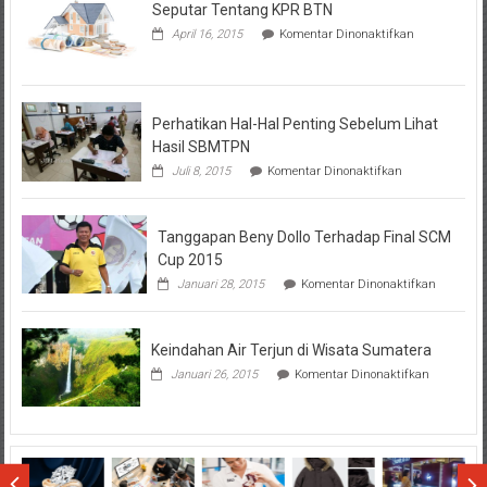
Seputar Tentang KPR BTN
pada
April 16, 2015
Komentar Dinonaktifkan
Seputar
Tentang
KPR
BTN
Perhatikan Hal-Hal Penting Sebelum Lihat
Hasil SBMTPN
pada
Juli 8, 2015
Komentar Dinonaktifkan
Perhatikan
Hal-
Hal
Tanggapan Beny Dollo Terhadap Final SCM
Penting
Sebelum
Cup 2015
Lihat
pada
Januari 28, 2015
Komentar Dinonaktifkan
Hasil
Tanggap
SBMTPN
Beny
Dollo
Keindahan Air Terjun di Wisata Sumatera
Terhadap
Final
pada
Januari 26, 2015
Komentar Dinonaktifkan
SCM
Keindahan
Cup
Air
2015
Terjun
di
Wisata
Sumatera