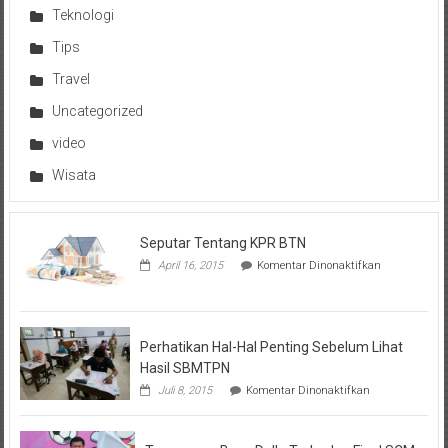
Teknologi
Tips
Travel
Uncategorized
video
Wisata
Seputar Tentang KPR BTN
pada
April 16, 2015
Komentar Dinonaktifkan
Seputar
Tentang
KPR
BTN
Perhatikan Hal-Hal Penting Sebelum Lihat
Hasil SBMTPN
pada
Juli 8, 2015
Komentar Dinonaktifkan
Perhatikan
Hal-
Hal