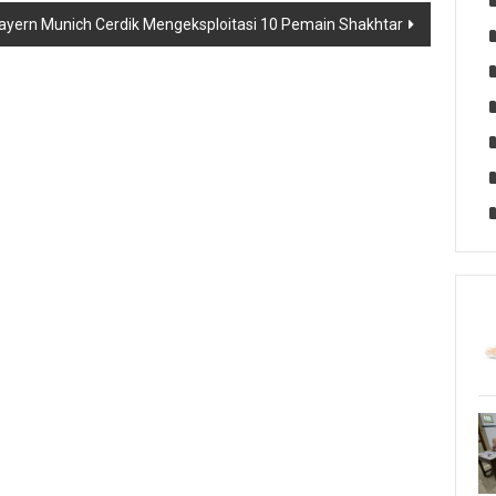
ayern Munich Cerdik Mengeksploitasi 10 Pemain Shakhtar