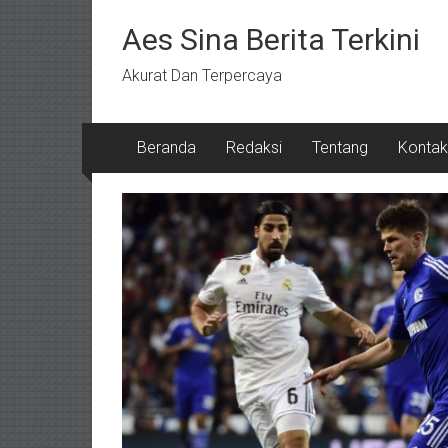
Lompat
ke
Aes Sina Berita Terkini
konten
Akurat Dan Terpercaya
Beranda
Redaksi
Tentang
Kontak