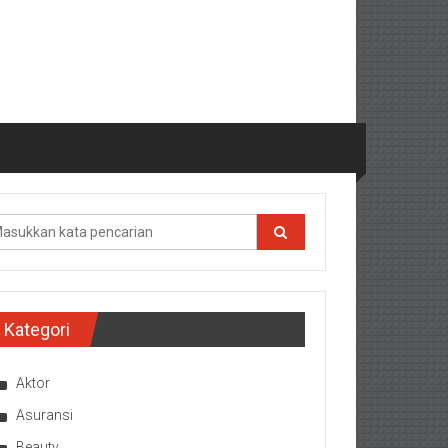
Kategori
Aktor
Asuransi
Beauty