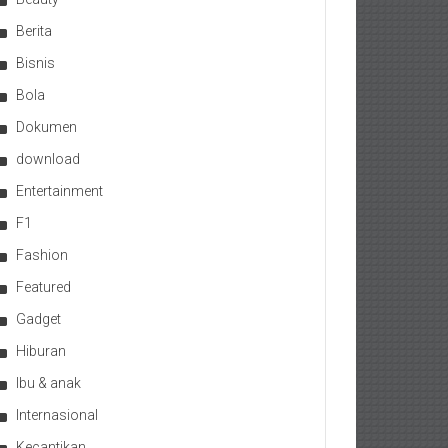
Berita
Bisnis
Bola
Dokumen
download
Entertainment
F1
Fashion
Featured
Gadget
Hiburan
Ibu & anak
Internasional
Kecantikan