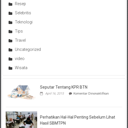
Resep
Selebritis
Teknologi
Tips
Travel
Uncategorized
video
Wisata
Seputar Tentang KPR BTN
pada
April 16, 2015
Komentar Dinonaktifkan
Seputar
Tentang
KPR
BTN
Perhatikan Hal-Hal Penting Sebelum Lihat
Hasil SBMTPN