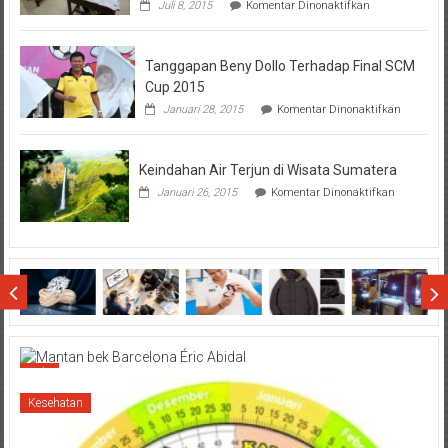
pada
Juli 8, 2015
Komentar Dinonaktifkan
Perhatikan
Hal-
Hal
Tanggapan Beny Dollo Terhadap Final SCM
Penting
Sebelum
Cup 2015
Lihat
pada
Januari 28, 2015
Komentar Dinonaktifkan
Hasil
Tanggap
SBMTPN
Beny
Dollo
Keindahan Air Terjun di Wisata Sumatera
Terhadap
Final
pada
Januari 26, 2015
Komentar Dinonaktifkan
SCM
Keindahan
Cup
Air
2015
Terjun
di
Wisata
Sumatera
Bola
Kesehatan