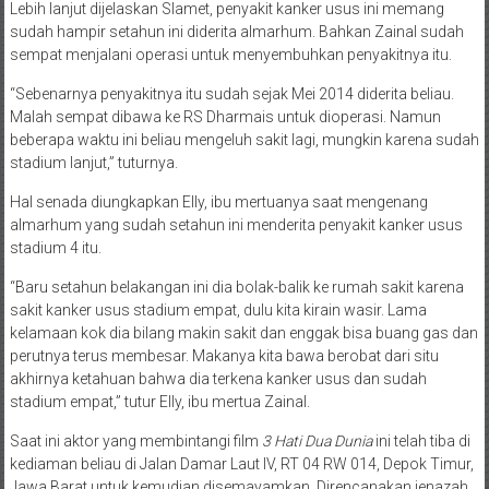
Lebih lanjut dijelaskan Slamet, penyakit kanker usus ini memang
sudah hampir setahun ini diderita almarhum. Bahkan Zainal sudah
sempat menjalani operasi untuk menyembuhkan penyakitnya itu.
“Sebenarnya penyakitnya itu sudah sejak Mei 2014 diderita beliau.
Malah sempat dibawa ke RS Dharmais untuk dioperasi. Namun
beberapa waktu ini beliau mengeluh sakit lagi, mungkin karena sudah
stadium lanjut,” tuturnya.
Hal senada diungkapkan Elly, ibu mertuanya saat mengenang
almarhum yang sudah setahun ini menderita penyakit kanker usus
stadium 4 itu.
“Baru setahun belakangan ini dia bolak-balik ke rumah sakit karena
sakit kanker usus stadium empat, dulu kita kirain wasir. Lama
kelamaan kok dia bilang makin sakit dan enggak bisa buang gas dan
perutnya terus membesar. Makanya kita bawa berobat dari situ
akhirnya ketahuan bahwa dia terkena kanker usus dan sudah
stadium empat,” tutur Elly, ibu mertua Zainal.
Saat ini aktor yang membintangi film
3 Hati Dua Dunia
ini telah tiba di
kediaman beliau di Jalan Damar Laut IV, RT 04 RW 014, Depok Timur,
Jawa Barat untuk kemudian disemayamkan. Direncanakan jenazah