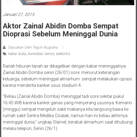
Januari 27, 2015
Aktor Zainal Abidin Domba Sempat
Dioprasi Sebelum Meninggal Dunia
Diposkan Oleh:Teguh Nugraha
kabar duka
,
komedian senior
,
selebritis
Ranah hiburan tanah air dikagetkan dengan kabar meninggalnya
Zainal Abidin Domba senin (26/01) sore. menurut keterangan
keluarga, sebelum meninggal almarhum sempat melakukan oprasi
karena menderita kanker usus stadium 4.
“Beliau (Zainal Abidin Domba) meninggal tadi sore sekitar pukul
16.45 WIB karena kanker ganas yang menyerang ususnya. Kemarin
(minggu) sempat mengeluh sakit makanya kita langsung bawa ke
rumah sakit Sentra Medika Cisalak, namun hari ini beliau akhirnya
meninggal dunia,” ungkap Slamet, kerabat almarhum saat dihubungi
melalui telepon, Senin (26/1).