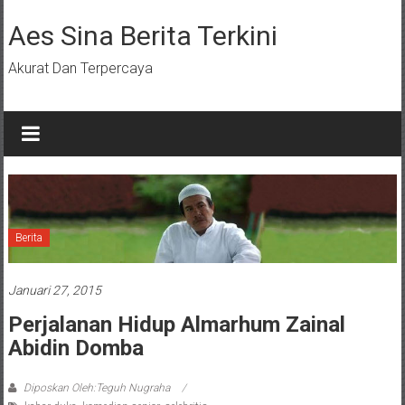
Lompat
ke
Aes Sina Berita Terkini
konten
Akurat Dan Terpercaya
Berita
Januari 27, 2015
Perjalanan Hidup Almarhum Zainal
Abidin Domba
Diposkan Oleh:Teguh Nugraha