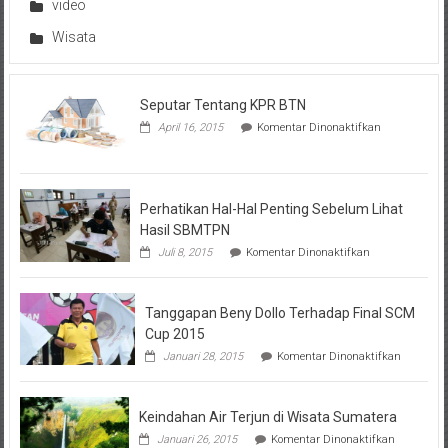
video
Wisata
Seputar Tentang KPR BTN
pada
April 16, 2015
Komentar Dinonaktifkan
Seputar
Tentang
KPR
BTN
Perhatikan Hal-Hal Penting Sebelum Lihat
Hasil SBMTPN
pada
Juli 8, 2015
Komentar Dinonaktifkan
Perhatikan
Hal-
Hal
Tanggapan Beny Dollo Terhadap Final SCM
Penting
Sebelum
Cup 2015
Lihat
pada
Januari 28, 2015
Komentar Dinonaktifkan
Hasil
Tanggap
SBMTPN
Beny
Dollo
Keindahan Air Terjun di Wisata Sumatera
Terhadap
Final
pada
Januari 26, 2015
Komentar Dinonaktifkan
SCM