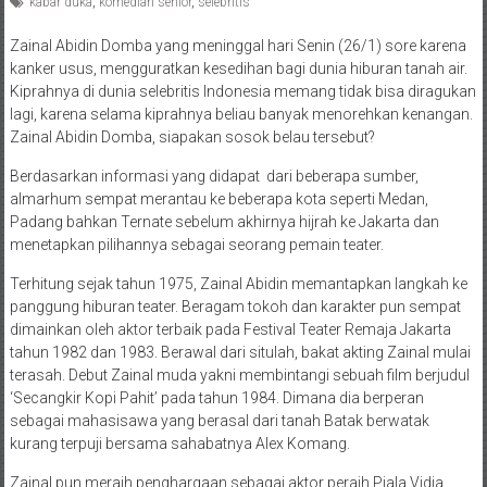
kabar duka
,
komedian senior
,
selebritis
Zainal Abidin Domba yang meninggal hari Senin (26/1) sore karena
kanker usus, mengguratkan kesedihan bagi dunia hiburan tanah air.
Kiprahnya di dunia selebritis Indonesia memang tidak bisa diragukan
lagi, karena selama kiprahnya beliau banyak menorehkan kenangan.
Zainal Abidin Domba, siapakan sosok belau tersebut?
Berdasarkan informasi yang didapat dari beberapa sumber,
almarhum sempat merantau ke beberapa kota seperti Medan,
Padang bahkan Ternate sebelum akhirnya hijrah ke Jakarta dan
menetapkan pilihannya sebagai seorang pemain teater.
Terhitung sejak tahun 1975, Zainal Abidin memantapkan langkah ke
panggung hiburan teater. Beragam tokoh dan karakter pun sempat
dimainkan oleh aktor terbaik pada Festival Teater Remaja Jakarta
tahun 1982 dan 1983. Berawal dari situlah, bakat akting Zainal mulai
terasah. Debut Zainal muda yakni membintangi sebuah film berjudul
‘Secangkir Kopi Pahit’ pada tahun 1984. Dimana dia berperan
sebagai mahasisawa yang berasal dari tanah Batak berwatak
kurang terpuji bersama sahabatnya Alex Komang.
Zainal pun meraih penghargaan sebagai aktor peraih Piala Vidia