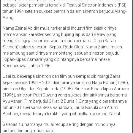
sebagai aktor pembantu terbaik di Festival Sinetron Indonesia (FSI)
tahun 1994 setelah sukses bermain dalam sinetron berjudul Alang-
Alang.
Nama Zainal Abidin mulai terkenal di industri film sejak dirinya
memerankan karakter seorang bujang lapuk dari Betawi yang
mengejar-ngejar seorang wanita muda bernama Olga (Sarah
Sechan) dalam sinetron ‘Sepatu Roda Olga’. Nama Zainal makin
melambung saat dirinya membintangi sebuah sinetron berjudul
‘Kipas-Kipas Asmara’ yang dibintanginya bersama Inneke
Koesherawati tahun 1996.
Usai itu beberapa sinetron dan film pun sempat dibintangi Zainal
sejak periode 1996 – 2010 diantaranya sinetron Naga Bonar (1996),
sinetron Olga dan Sepatu roda (1996), Sinetron Kipas-kipas Asmara
(1996), sinetron Putri Duyung yang sukses dimainkannya bersama
Ayu Azhari. Film berjudul 3 Hati 2 Dunia 1 Cinta yang diperankannya
tahun 2010 bersama Reza Rahardian, Laura Basuki dan Arumi
Bachsin, menjadi karya terakhir yang dihasilkan seorang Zainal.
Selepas itu, namanya mulai redup seiring dengan munculnya
bintang-bintang muda baru.