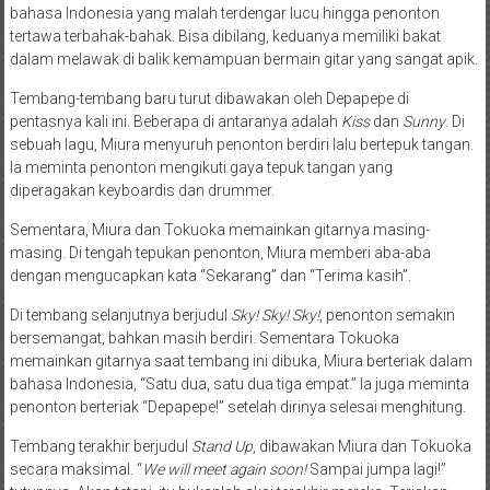
bahasa Indonesia yang malah terdengar lucu hingga penonton
tertawa terbahak-bahak. Bisa dibilang, keduanya memiliki bakat
dalam melawak di balik kemampuan bermain gitar yang sangat apik.
Tembang-tembang baru turut dibawakan oleh Depapepe di
pentasnya kali ini. Beberapa di antaranya adalah
Kiss
dan
Sunny
. Di
sebuah lagu, Miura menyuruh penonton berdiri lalu bertepuk tangan.
Ia meminta penonton mengikuti gaya tepuk tangan yang
diperagakan keyboardis dan drummer.
Sementara, Miura dan Tokuoka memainkan gitarnya masing-
masing. Di tengah tepukan penonton, Miura memberi aba-aba
dengan mengucapkan kata “Sekarang” dan “Terima kasih”.
Di tembang selanjutnya berjudul
Sky! Sky! Sky!
, penonton semakin
bersemangat, bahkan masih berdiri. Sementara Tokuoka
memainkan gitarnya saat tembang ini dibuka, Miura berteriak dalam
bahasa Indonesia, “Satu dua, satu dua tiga empat.” Ia juga meminta
penonton berteriak “Depapepe!” setelah dirinya selesai menghitung.
Tembang terakhir berjudul
Stand Up
, dibawakan Miura dan Tokuoka
secara maksimal. “
We will meet again soon!
Sampai jumpa lagi!”