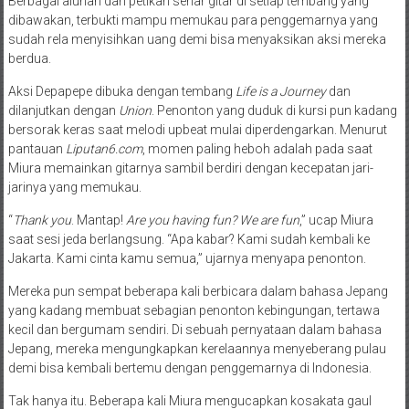
Berbagai alunan dari petikan senar gitar di setiap tembang yang
dibawakan, terbukti mampu memukau para penggemarnya yang
sudah rela menyisihkan uang demi bisa menyaksikan aksi mereka
berdua.
Aksi Depapepe dibuka dengan tembang
Life is a Journey
dan
dilanjutkan dengan
Union
. Penonton yang duduk di kursi pun kadang
bersorak keras saat melodi upbeat mulai diperdengarkan. Menurut
pantauan
Liputan6.com
, momen paling heboh adalah pada saat
Miura memainkan gitarnya sambil berdiri dengan kecepatan jari-
jarinya yang memukau.
“
Thank you
. Mantap!
Are you having fun? We are fun
,” ucap Miura
saat sesi jeda berlangsung. “Apa kabar? Kami sudah kembali ke
Jakarta. Kami cinta kamu semua,” ujarnya menyapa penonton.
Mereka pun sempat beberapa kali berbicara dalam bahasa Jepang
yang kadang membuat sebagian penonton kebingungan, tertawa
kecil dan bergumam sendiri. Di sebuah pernyataan dalam bahasa
Jepang, mereka mengungkapkan kerelaannya menyeberang pulau
demi bisa kembali bertemu dengan penggemarnya di Indonesia.
Tak hanya itu. Beberapa kali Miura mengucapkan kosakata gaul