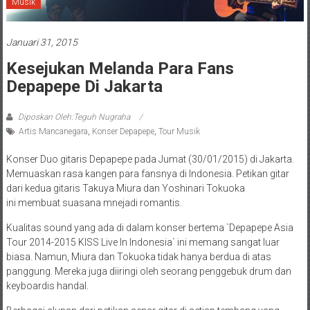
Musik
Januari 31, 2015
Kesejukan Melanda Para Fans
Depapepe Di Jakarta
Diposkan Oleh:Teguh Nugraha
Artis Mancanegara
,
Konser Depapepe
,
Tour Musik
Konser Duo gitaris Depapepe pada Jumat (30/01/2015) di Jakarta.
Memuaskan rasa kangen para fansnya di Indonesia. Petikan gitar
dari kedua gitaris Takuya Miura dan Yoshinari Tokuoka
ini membuat suasana mnejadi romantis.
Kualitas sound yang ada di dalam konser bertema `Depapepe Asia
Tour 2014-2015 KISS Live In Indonesia` ini memang sangat luar
biasa. Namun, Miura dan Tokuoka tidak hanya berdua di atas
panggung. Mereka juga diiringi oleh seorang penggebuk drum dan
keyboardis handal.