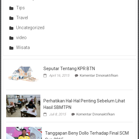
Tips
Travel
Uncategorized
video
Wisata
Seputar Tentang KPR BTN
pada
April 16, 2015
Komentar Dinonaktifkan
Seputar
Tentang
KPR
BTN
Perhatikan Hal-Hal Penting Sebelum Lihat
Hasil SBMTPN
pada
Juli 8, 2015
Komentar Dinonaktifkan
Perhatikan
Hal-
Hal
Tanggapan Beny Dollo Terhadap Final SCM
Penting
Sebelum