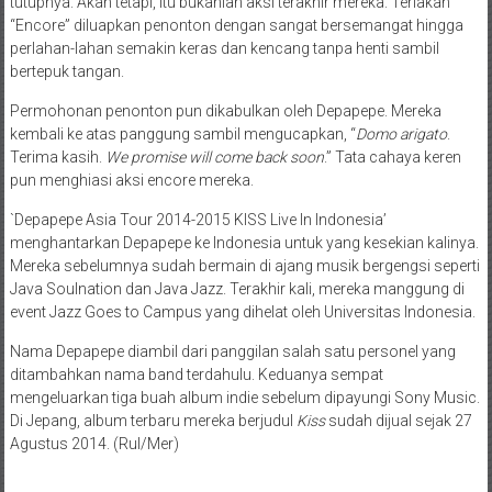
tutupnya. Akan tetapi, itu bukanlah aksi terakhir mereka. Teriakan
“Encore” diluapkan penonton dengan sangat bersemangat hingga
perlahan-lahan semakin keras dan kencang tanpa henti sambil
bertepuk tangan.
Permohonan penonton pun dikabulkan oleh Depapepe. Mereka
kembali ke atas panggung sambil mengucapkan, “
Domo arigato
.
Terima kasih.
We promise will come back soon
.” Tata cahaya keren
pun menghiasi aksi encore mereka.
`Depapepe Asia Tour 2014-2015 KISS Live In Indonesia’
menghantarkan Depapepe ke Indonesia untuk yang kesekian kalinya.
Mereka sebelumnya sudah bermain di ajang musik bergengsi seperti
Java Soulnation dan Java Jazz. Terakhir kali, mereka manggung di
event Jazz Goes to Campus yang dihelat oleh Universitas Indonesia.
Nama Depapepe diambil dari panggilan salah satu personel yang
ditambahkan nama band terdahulu. Keduanya sempat
mengeluarkan tiga buah album indie sebelum dipayungi Sony Music.
Di Jepang, album terbaru mereka berjudul
Kiss
sudah dijual sejak 27
Agustus 2014. (Rul/Mer)