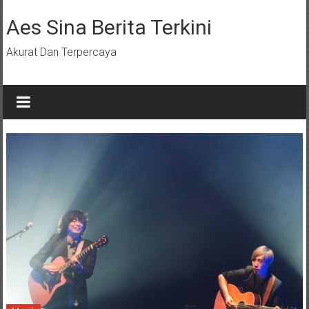
Lompat
ke
Aes Sina Berita Terkini
konten
Akurat Dan Terpercaya