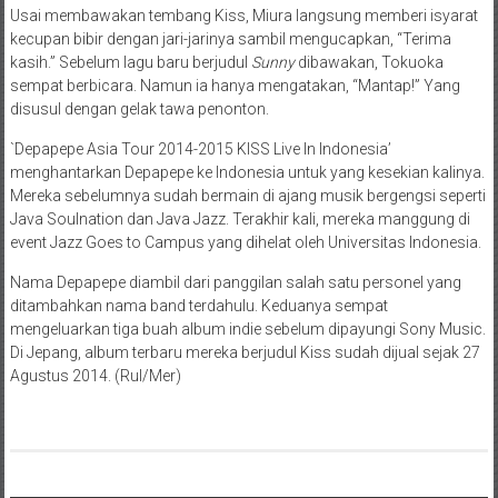
Usai membawakan tembang Kiss, Miura langsung memberi isyarat
kecupan bibir dengan jari-jarinya sambil mengucapkan, “Terima
kasih.” Sebelum lagu baru berjudul
Sunny
dibawakan, Tokuoka
sempat berbicara. Namun ia hanya mengatakan, “Mantap!” Yang
disusul dengan gelak tawa penonton.
`Depapepe Asia Tour 2014-2015 KISS Live In Indonesia’
menghantarkan Depapepe ke Indonesia untuk yang kesekian kalinya.
Mereka sebelumnya sudah bermain di ajang musik bergengsi seperti
Java Soulnation dan Java Jazz. Terakhir kali, mereka manggung di
event Jazz Goes to Campus yang dihelat oleh Universitas Indonesia.
Nama Depapepe diambil dari panggilan salah satu personel yang
ditambahkan nama band terdahulu. Keduanya sempat
mengeluarkan tiga buah album indie sebelum dipayungi Sony Music.
Di Jepang, album terbaru mereka berjudul Kiss sudah dijual sejak 27
Agustus 2014. (Rul/Mer)