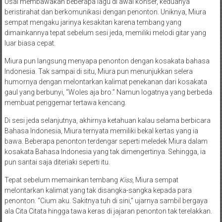
Usai membawakan beberapa lagu di awal konser, keduanya
beristirahat dan berkomunikasi dengan penonton. Uniknya, Miura
sempat mengaku jarinya kesakitan karena tembang yang
dimainkannya tepat sebelum sesi jeda, memiliki melodi gitar yang
luar biasa cepat.
Miura pun langsung menyapa penonton dengan kosakata bahasa
Indonesia. Tak sampai di situ, Miura pun menunjukkan selera
humornya dengan melontarkan kalimat penekanan dari kosakata
gaul yang berbunyi, “Woles aja bro.” Namun logatnya yang berbeda
membuat penggemar tertawa kencang.
Di sesi jeda selanjutnya, akhirnya ketahuan kalau selama berbicara
Bahasa Indonesia, Miura ternyata memiliki bekal kertas yang ia
bawa. Beberapa penonton terdengar seperti meledek Miura dalam
kosakata Bahasa Indonesia yang tak dimengertinya. Sehingga, ia
pun santai saja diteriaki seperti itu.
Tepat sebelum memainkan tembang
Kiss
, Miura sempat
melontarkan kalimat yang tak disangka-sangka kepada para
penonton. “Cium aku. Sakitnya tuh di sini,” ujarnya sambil bergaya
ala Cita Citata hingga tawa keras di jajaran penonton tak terelakkan.