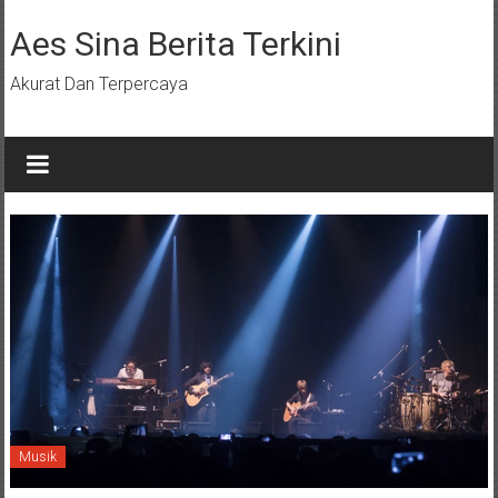
Lompat
ke
Aes Sina Berita Terkini
konten
Akurat Dan Terpercaya
Musik