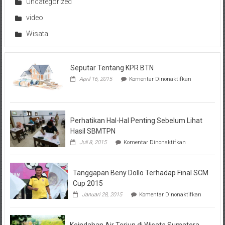
Uncategorized
video
Wisata
Seputar Tentang KPR BTN
pada
April 16, 2015
Komentar Dinonaktifkan
Seputar
Tentang
KPR
BTN
Perhatikan Hal-Hal Penting Sebelum Lihat
Hasil SBMTPN
pada
Juli 8, 2015
Komentar Dinonaktifkan
Perhatikan
Hal-
Hal
Tanggapan Beny Dollo Terhadap Final SCM
Penting
Sebelum
Cup 2015
Lihat
pada
Januari 28, 2015
Komentar Dinonaktifkan
Hasil
Tanggap
SBMTPN
Beny
Dollo
Keindahan Air Terjun di Wisata Sumatera
Terhadap