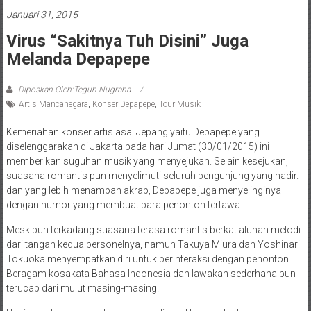
Januari 31, 2015
Virus “Sakitnya Tuh Disini” Juga
Melanda Depapepe
Diposkan Oleh:Teguh Nugraha
Artis Mancanegara
,
Konser Depapepe
,
Tour Musik
Kemeriahan konser artis asal Jepang yaitu Depapepe yang
diselenggarakan di Jakarta pada hari Jumat (30/01/2015) ini
memberikan suguhan musik yang menyejukan. Selain kesejukan,
suasana romantis pun menyelimuti seluruh pengunjung yang hadir.
dan yang lebih menambah akrab, Depapepe juga menyelinginya
dengan humor yang membuat para penonton tertawa.
Meskipun terkadang suasana terasa romantis berkat alunan melodi
dari tangan kedua personelnya, namun Takuya Miura dan Yoshinari
Tokuoka menyempatkan diri untuk berinteraksi dengan penonton.
Beragam kosakata Bahasa Indonesia dan lawakan sederhana pun
terucap dari mulut masing-masing.