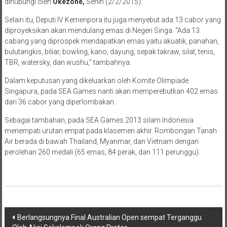
dihubungi oleh
Okezone,
Senin (2/2/2015).
Selain itu, Deputi IV Kemenpora itu juga menyebut ada 13 cabor yang
diproyeksikan akan mendulang emas di Negeri Singa. “Ada 13
cabang yang diprospek mendapatkan emas yaitu akuatik, panahan,
bulutangkis, biliar, bowling, kano, dayung, sepak takraw, silat, tenis,
TBR, watersky, dan wushu,” tambahnya.
Dalam keputusan yang dikeluarkan oleh Komite Olimpiade
Singapura, pada SEA Games nanti akan memperebutkan 402 emas
dari 36 cabor yang diperlombakan.
Sebagai tambahan, pada SEA Games 2013 silam Indonesia
menempati urutan empat pada klasemen akhir. Rombongan Tanah
Air berada di bawah Thailand, Myanmar, dan Vietnam dengan
perolehan 260 medali (65 emas, 84 perak, dan 111 perunggu).
Navigasi
Berlangsungnya Final Australian Open sempat Terganggu