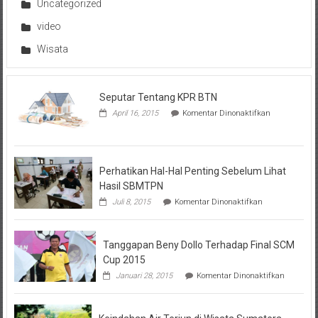
Uncategorized
video
Wisata
Seputar Tentang KPR BTN
pada
April 16, 2015
Komentar Dinonaktifkan
Seputar
Tentang
KPR
BTN
Perhatikan Hal-Hal Penting Sebelum Lihat
Hasil SBMTPN
pada
Juli 8, 2015
Komentar Dinonaktifkan
Perhatikan
Hal-
Hal
Tanggapan Beny Dollo Terhadap Final SCM
Penting
Sebelum
Cup 2015
Lihat
pada
Januari 28, 2015
Komentar Dinonaktifkan
Hasil
Tanggap
SBMTPN
Beny
Dollo
Terhadap