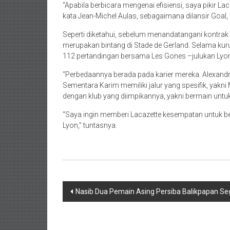
“Apabila berbicara mengenai efisiensi, saya pikir L
kata Jean-Michel Aulas, sebagaimana dilansir Goal,
Seperti diketahui, sebelum menandatangani kontrak 
merupakan bintang di Stade de Gerland. Selama k
112 pertandingan bersama Les Gones –julukan Lyo
“Perbedaannya berada pada karier mereka. Alexandre
Sementara Karim memiliki jalur yang spesifik, ya
dengan klub yang diimpikannya, yakni bermain untu
“Saya ingin memberi Lacazette kesempatan untuk be
Lyon,” tuntasnya.
Navigasi
Nasib Dua Pemain Asing Persiba Balikpapan Se
pos