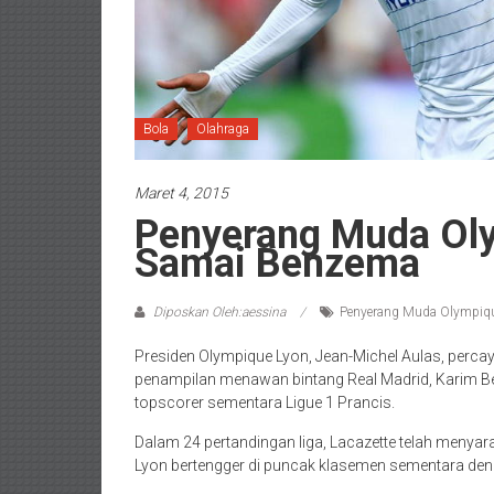
Bola
Olahraga
Maret 4, 2015
Penyerang Muda Ol
Samai Benzema
Diposkan Oleh:aessina
Penyerang Muda Olympiq
Presiden Olympique Lyon, Jean-Michel Aulas, per
penampilan menawan bintang Real Madrid, Karim Ben
topscorer sementara Ligue 1 Prancis.
Dalam 24 pertandingan liga, Lacazette telah menya
Lyon bertengger di puncak klasemen sementara den