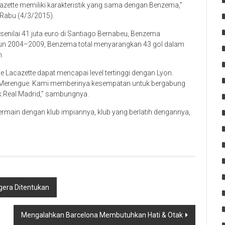
acazette memiliki karakteristik yang sama dengan Benzema,”
 Rabu (4/3/2015).
senilai 41 juta euro di Santiago Bernabeu, Benzema
urun 2004–2009, Benzema total menyarangkan 43 gol dalam
n.
 Lacazette dapat mencapai level tertinggi dengan Lyon.
kni Merengue. Kami memberinya kesempatan untuk bergabung
k Real Madrid,” sambungnya.
rmain dengan klub impiannya, klub yang berlatih dengannya,
gera Ditentukan
Mengalahkan Barcelona Membutuhkan Hati & Otak