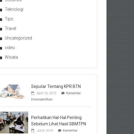
Teknologi
Tips
Travel
Uncategorized
video
Wisata
Seputar Tentang KPR BTN
April 16, 2015
Komentar
pada
Dinonaktifkan
Seputar
Tentang
KPR
BTN
Perhatikan Hal-Hal Penting
Sebelum Lihat Hasil SBMTPN
Juli 8, 2015
Komentar