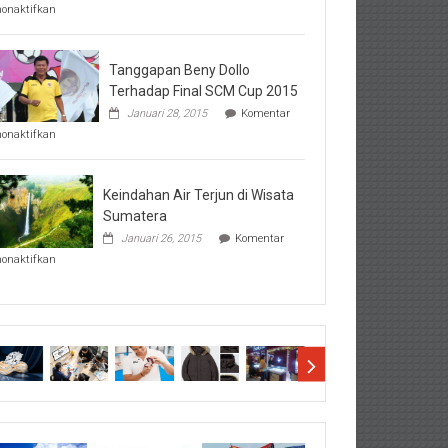
pada
nonaktifkan
Perhatikan
Hal-
Hal
Penting
Tanggapan Beny Dollo
Sebelum
Terhadap Final SCM Cup 2015
Lihat
Januari 28, 2015
Komentar
Hasil
pada
SBMTPN
nonaktifkan
Tanggapan
Beny
Dollo
Terhadap
Keindahan Air Terjun di Wisata
Final
Sumatera
SCM
Januari 26, 2015
Komentar
Cup
pada
2015
nonaktifkan
Keindahan
Air
Terjun
di
Wisata
Sumatera