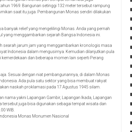
ahun 1969. Bangunan setinggi 132 meter tersebut rampung
smikan saat itu juga. Pembangunan Monas sendiri dilakukan
ya banyak relief yang mengelilingi Monas. Anda yang pernah
mbul yang menggambarkan sejarah Bangsa Indonesia ini.
garah searah jarum jam yang menggambarkan kronologis masa
kyat Indonesia dalam mengusirnya. Kemudian dilanjutkan pula
 kemerdekaan dan beberapa momen lain seperti Perang
r saja. Sesuai dengan niat pembangunannya, di dalam Monas
ndonesia. Ada pula satu sektor yang bisa membuat rakyat
an naskah proklamasi pada 17 Agustus 1945 silam.
ian nama yakni Lapangan Gambir, Lapangan Ikada, Lapangan
tersebut juga bisa digunakan sebagai tempat wisata dan
.00 WIB.
e Indonesia Monas Monumen Nasional