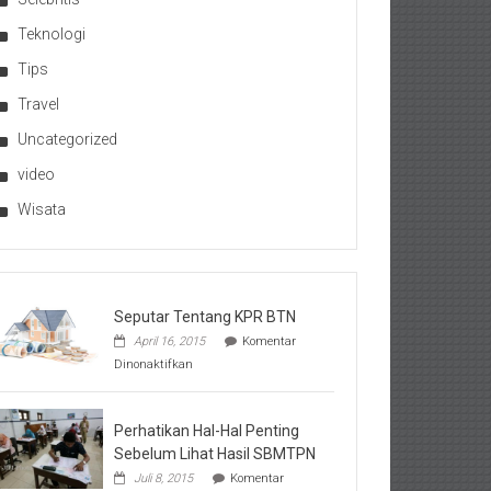
Teknologi
Tips
Travel
Uncategorized
video
Wisata
Seputar Tentang KPR BTN
April 16, 2015
Komentar
pada
Dinonaktifkan
Seputar
Tentang
KPR
BTN
Perhatikan Hal-Hal Penting
Sebelum Lihat Hasil SBMTPN
Juli 8, 2015
Komentar