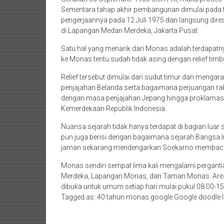
Sementara tahap akhir pembangunan dimulai pada t
pengerjaannya pada 12 Juli 1975 dan langsung dire
di Lapangan Medan Merdeka, Jakarta Pusat.
Satu hal yang menarik dari Monas adalah terdapatn
ke Monas tentu sudah tidak asing dengan relief ti
Relief tersebut dimulai dari sudut timur dan men
penjajahan Belanda serta bagaimana perjuangan ra
dengan masa penjajahan Jepang hingga proklamasi
Kemerdekaan Republik Indonesia.
Nuansa sejarah tidak hanya terdapat di bagian lua
pun juga berisi dengan bagaimana sejarah Bangsa I
jaman sekarang mendengarkan Soekarno membacak
Monas sendiri sempat lima kali mengalami pergant
Merdeka, Lapangan Monas, dan Taman Monas. Area 
dibuka untuk umum setiap hari mulai pukul 08.00-15
Tagged as: 40 tahun monas google Google doodl