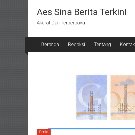
Lompat
ke
Aes Sina Berita Terkini
konten
Akurat Dan Terpercaya
Beranda
Redaksi
Tentang
Kontak
Berita