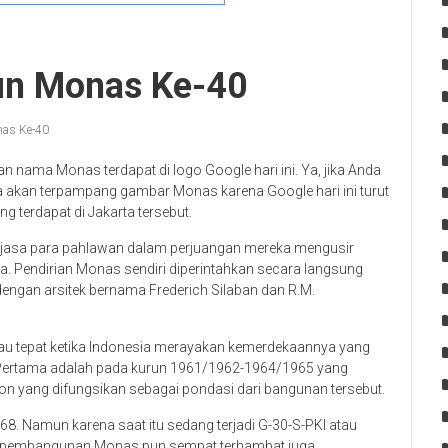
hun Monas Ke-40
nas Ke-40
 nama Monas terdapat di logo Google hari ini. Ya, jika Anda
na akan terpampang gambar Monas karena Google hari ini turut
 terdapat di Jakarta tersebut.
 jasa para pahlawan dalam perjuangan mereka mengusir
nda. Pendirian Monas sendiri diperintahkan secara langsung
, dengan arsitek bernama Frederich Silaban dan R.M.
u tepat ketika Indonesia merayakan kemerdekaannya yang
ap. Pertama adalah pada kurun 1961/1962-1964/1965 yang
ton yang difungsikan sebagai pondasi dari bangunan tersebut.
. Namun karena saat itu sedang terjadi G-30-S-PKI atau
s pembangunan Monas pun sempat terhambat juga.