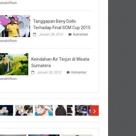
pada
nonaktifkan
Perhatikan
Hal-
Hal
Penting
Tanggapan Beny Dollo
Sebelum
Terhadap Final SCM Cup 2015
Lihat
Januari 28, 2015
Komentar
Hasil
pada
SBMTPN
nonaktifkan
Tanggapan
Beny
Dollo
Terhadap
Keindahan Air Terjun di Wisata
Final
Sumatera
SCM
Januari 26, 2015
Komentar
Cup
pada
2015
nonaktifkan
Keindahan
Air
Terjun
di
Wisata
Sumatera