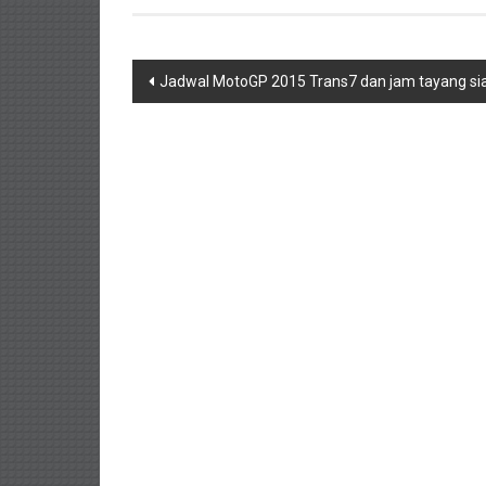
Navigasi
Jadwal MotoGP 2015 Trans7 dan jam tayang si
pos