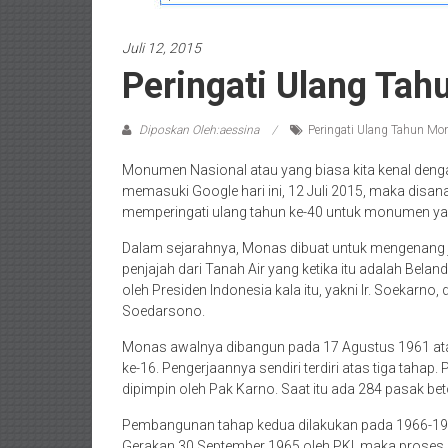
Juli 12, 2015
Peringati Ulang Ta
Diposkan Oleh:aessina
Peringati Ulang Tahun Mo
Monumen Nasional atau yang biasa kita kenal dengan
memasuki Google hari ini, 12 Juli 2015, maka disa
memperingati ulang tahun ke-40 untuk monumen yang
Dalam sejarahnya, Monas dibuat untuk mengenang
penjajah dari Tanah Air yang ketika itu adalah Bela
oleh Presiden Indonesia kala itu, yakni Ir. Soekarno
Soedarsono.
Monas awalnya dibangun pada 17 Agustus 1961 ata
ke-16. Pengerjaannya sendiri terdiri atas tiga tah
dipimpin oleh Pak Karno. Saat itu ada 284 pasak be
Pembangunan tahap kedua dilakukan pada 1966-1968
Gerakan 30 September 1965 oleh PKI, maka prose