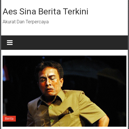
Lompat
ke
Aes Sina Berita Terkini
konten
Akurat Dan Terpercaya
Berita