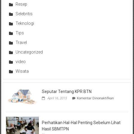
Resep
Selebritis
Teknologi
Tips
Travel
Uncategorized
video
Wisata
Seputar Tentang KPR BTN
pada
April 16, 2015
Komentar Dinonaktifkan
Seputar
Tentang
KPR
BTN
Perhatikan Hal-Hal Penting Sebelum Lihat
Hasil SBMTPN