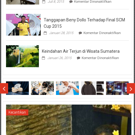
pada
Juli 8, 2015
Komentar Dinonaktifkan
Perhatikan
Hal-
Hal
Tanggapan Beny Dollo Terhadap Final SCM
Penting
Sebelum
Cup 2015
Lihat
pada
Januari 28, 2015
Komentar Dinonaktifkan
Hasil
Tanggap
SBMTPN
Beny
Dollo
Keindahan Air Terjun di Wisata Sumatera
Terhadap
Final
pada
Januari 26, 2015
Komentar Dinonaktifkan
SCM
Keindahan
Cup
Air
2015
Terjun
di
Wisata
Sumatera
Kecantikan