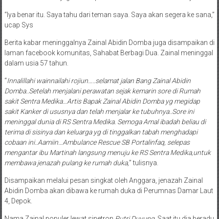
“Iya benar itu. Saya tahu dari teman saya. Saya akan segera ke sana,”
ucap Sys
Berita kabar meninggalnya Zainal Abidin Domba juga disampaikan di
laman facebook komunitas, Sahabat Berbagi Dua. Zainal meninggal
dalam usia 57 tahun.
“
Innalillahi wainnailahi rojiun…..selamat jalan Bang Zainal Abidin
Domba..Setelah menjalani perawatan sejak kemarin sore di Rumah
sakit Sentra Medika…Artis Bapak Zainal Abidin Domba yg megidap
sakit Kanker di ususnya dan telah menjalar ke tubuhnya..Sore ini
meninggal dunia di RS Sentra Medika. Semoga Amal ibadah beliau di
terima di sisinya dan keluarga yg di tinggalkan tabah menghadapi
cobaan ini..Aamiin…Ambulance Rescue SB Portalinfaq, selepas
mengantar ibu Martinah langsung menuju ke RS Sentra Medika,untuk
membawa jenazah pulang ke rumah duka,
” tulisnya.
Disampaikan melalui pesan singkat oleh Anggara, jenazah Zainal
Abidin Domba akan dibawa ke rumah duka di Perumnas Damar Laut
4, Depok.
Nama Zainal populer lewat sinetron
Putri Duyung
. Saat itu dia beradu