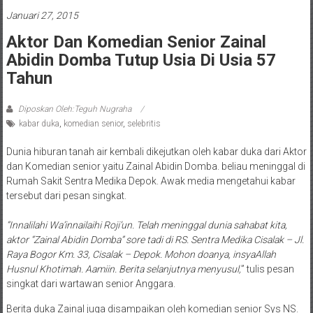
Januari 27, 2015
Aktor Dan Komedian Senior Zainal
Abidin Domba Tutup Usia Di Usia 57
Tahun
Diposkan Oleh:Teguh Nugraha
kabar duka
,
komedian senior
,
selebritis
Dunia hiburan tanah air kembali dikejutkan oleh kabar duka dari Aktor
dan Komedian senior yaitu Zainal Abidin Domba. beliau meninggal di
Rumah Sakit Sentra Medika Depok. Awak media mengetahui kabar
tersebut dari pesan singkat.
“Innalilahi Wa’innailaihi Roji’un. Telah meninggal dunia sahabat kita,
aktor “Zainal Abidin Domba” sore tadi di RS. Sentra Medika Cisalak – Jl.
Raya Bogor Km. 33, Cisalak – Depok. Mohon doanya, insyaAllah
Husnul Khotimah. Aamiin. Berita selanjutnya menyusul,
” tulis pesan
singkat dari wartawan senior Anggara.
Berita duka Zainal juga disampaikan oleh komedian senior Sys NS.