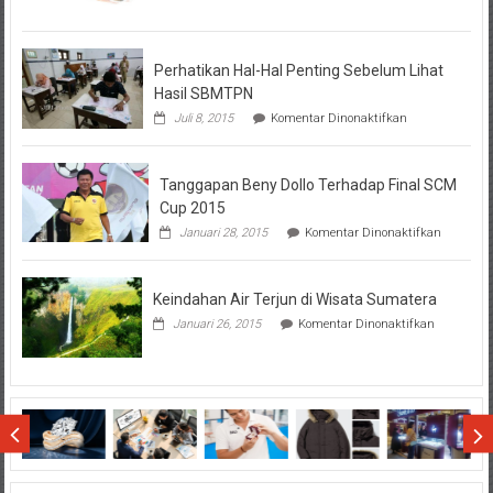
Tentang
KPR
BTN
Perhatikan Hal-Hal Penting Sebelum Lihat
Hasil SBMTPN
pada
Juli 8, 2015
Komentar Dinonaktifkan
Perhatikan
Hal-
Hal
Tanggapan Beny Dollo Terhadap Final SCM
Penting
Sebelum
Cup 2015
Lihat
pada
Januari 28, 2015
Komentar Dinonaktifkan
Hasil
Tanggap
SBMTPN
Beny
Dollo
Keindahan Air Terjun di Wisata Sumatera
Terhadap
Final
pada
Januari 26, 2015
Komentar Dinonaktifkan
SCM
Keindahan
Cup
Air
2015
Terjun
di
Wisata
Sumatera