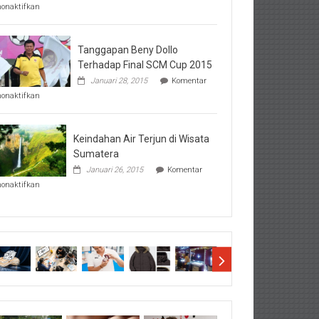
pada
nonaktifkan
Perhatikan
Hal-
Hal
Penting
Tanggapan Beny Dollo
Sebelum
Terhadap Final SCM Cup 2015
Lihat
Januari 28, 2015
Komentar
Hasil
pada
SBMTPN
nonaktifkan
Tanggapan
Beny
Dollo
Terhadap
Keindahan Air Terjun di Wisata
Final
Sumatera
SCM
Januari 26, 2015
Komentar
Cup
pada
2015
nonaktifkan
Keindahan
Air
Terjun
di
Wisata
Sumatera