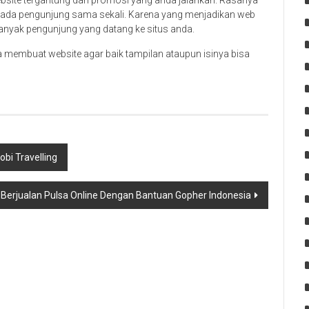
ebsite tergantung dari promosi yang anda jalankan. Rasanya
k ada pengunjung sama sekali. Karena yang menjadikan web
 banyak pengunjung yang datang ke situs anda.
ka membuat website agar baik tampilan ataupun isinya bisa
bi Travelling
erjualan Pulsa Online Dengan Bantuan Gopher Indonesia