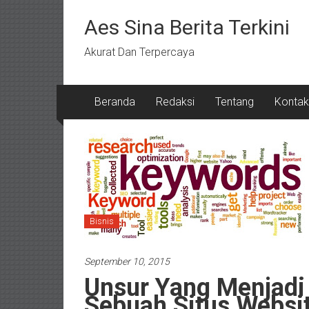
Lompat
ke
Aes Sina Berita Terkini
konten
Akurat Dan Terpercaya
Beranda
Redaksi
Tentang
Kontak
Bisnis
September 10, 2015
Unsur Yang Menjadi
Sebuah Situs Websi