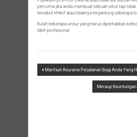
Publikasi/promosi. Dikenal atau tidaknya sebuah w
percuma jika anda membuat sebuah situs tapi tida
tersebut efektif atau tidaknya tergantung seberapa
Itulah beberapa unsur yang harus diperhatikan keti
lebih profesional.
Navigasi
Manfaat Asuransi Perjalanan Bagi Anda Yang Ho
pos
Meraup Keuntungan B