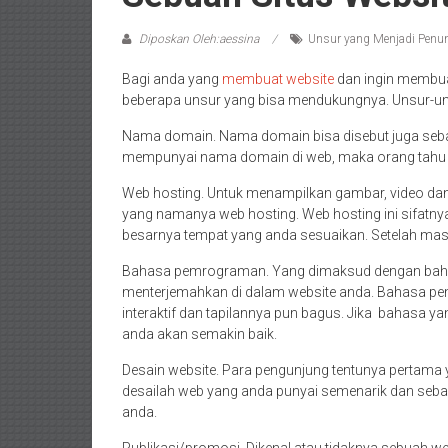
Diposkan Oleh:aessina
Unsur yang Menjadi Penun
Bagi anda yang
membuat website
dan ingin membuat
beberapa unsur yang bisa mendukungnya. Unsur-unsu
Nama domain. Nama domain bisa disebut juga sebag
mempunyai nama domain di web, maka orang tahu ha
Web hosting. Untuk menampilkan gambar, video d
yang namanya web hosting. Web hosting ini sifatn
besarnya tempat yang anda sesuaikan. Setelah masa
Bahasa pemrograman. Yang dimaksud dengan bah
menterjemahkan di dalam website anda. Bahasa pem
interaktif dan tapilannya pun bagus. Jika bahasa 
anda akan semakin baik.
Desain website. Para pengunjung tentunya pertama ya
desailah web yang anda punyai semenarik dan sebai
anda.