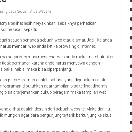
jang pada Sebuah Situs Website
nya terlihat lebih meyakinkan, sebaiknya perhatikan
r tersebut seperti;
ai sebuah penanda sebuah web atau alamat. Jadi jika anda
rus mencari web anda ketika browsing di internet.
an berbagai informasi mengenai web anda maka membutuhkan
ya tidak permanen karena anda harus menyewa dengan
 pakai habis, maka bisa diperpanjang.
asa pemrograman adalah bahasa yang digunakan untuk
rograman dibutuhkan agar tampilan bisa terlihat dinamis,
yang bisa diterjemahkan cukup beragam maka tampilan web
ng dilihat adalah desain dari sebuah website. Maka dari itu
k mungkin agar para pengunjung tertarik berkunjung ke situs