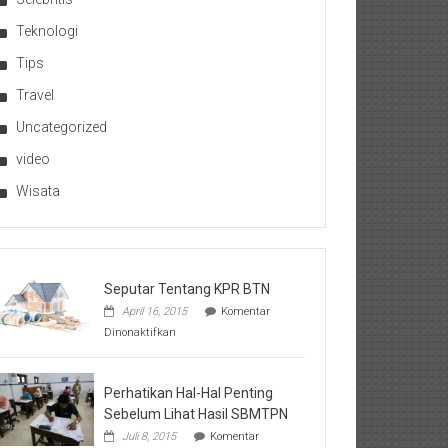
Teknologi
Tips
Travel
Uncategorized
video
Wisata
Seputar Tentang KPR BTN
April 16, 2015
Komentar
pada
Dinonaktifkan
Seputar
Tentang
KPR
BTN
Perhatikan Hal-Hal Penting
Sebelum Lihat Hasil SBMTPN
Juli 8, 2015
Komentar