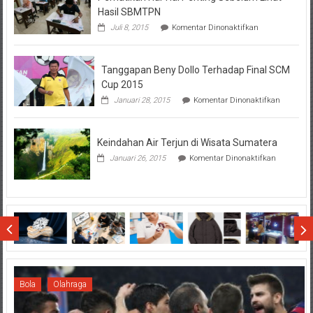
Hasil SBMTPN
pada
Juli 8, 2015
Komentar Dinonaktifkan
Perhatikan
Hal-
Hal
Tanggapan Beny Dollo Terhadap Final SCM
Penting
Sebelum
Cup 2015
Lihat
pada
Januari 28, 2015
Komentar Dinonaktifkan
Hasil
Tanggap
SBMTPN
Beny
Dollo
Keindahan Air Terjun di Wisata Sumatera
Terhadap
Final
pada
Januari 26, 2015
Komentar Dinonaktifkan
SCM
Keindahan
Cup
Air
2015
Terjun
di
Wisata
Sumatera
Bola
Olahraga