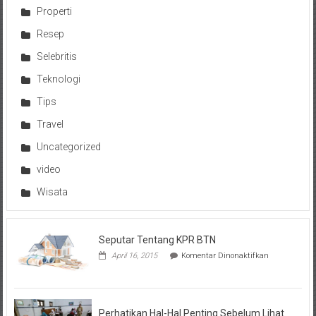
Properti
Resep
Selebritis
Teknologi
Tips
Travel
Uncategorized
video
Wisata
Seputar Tentang KPR BTN
pada
April 16, 2015
Komentar Dinonaktifkan
Seputar
Tentang
KPR
BTN
Perhatikan Hal-Hal Penting Sebelum Lihat