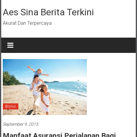
Lompat
ke
Aes Sina Berita Terkini
konten
Akurat Dan Terpercaya
Bisnis
September 9, 2015
Manfaat Asuransi Perjalanan Bagi