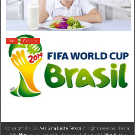
Bola
Olahraga
Copyright © 2026
Aes Sina Berita Terkini
. All rights reserved. Tema:
ColorNews
oleh ThemeGrill. Dipersembahkan oleh
WordPress
.