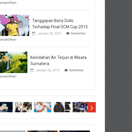
pada
nonaktifkan
Perhatikan
Hal-
Hal
Penting
Tanggapan Beny Dollo
Sebelum
Terhadap Final SCM Cup 2015
Lihat
Januari 28, 2015
Komentar
Hasil
pada
SBMTPN
nonaktifkan
Tanggapan
Beny
Dollo
Terhadap
Keindahan Air Terjun di Wisata
Final
Sumatera
SCM
Januari 26, 2015
Komentar
Cup
pada
2015
nonaktifkan
Keindahan
Air
Terjun
di
Wisata
Sumatera