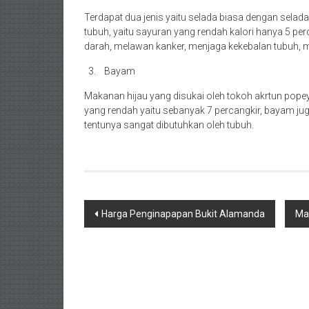
Terdapat dua jenis yaitu selada biasa dengan selad
tubuh, yaitu sayuran yang rendah kalori hanya 5 per
darah, melawan kanker, menjaga kekebalan tubuh, me
Bayam
Makanan hijau yang disukai oleh tokoh akrtun pope
yang rendah yaitu sebanyak 7 percangkir, bayam ju
tentunya sangat dibutuhkan oleh tubuh.
Navigasi
Harga Penginapapan Bukit Alamanda
Man
pos