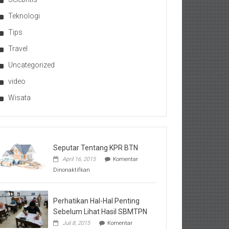
Teknologi
Tips
Travel
Uncategorized
video
Wisata
Seputar Tentang KPR BTN
April 16, 2015
Komentar
pada
Dinonaktifkan
Seputar
Tentang
KPR
BTN
Perhatikan Hal-Hal Penting
Sebelum Lihat Hasil SBMTPN
Juli 8, 2015
Komentar