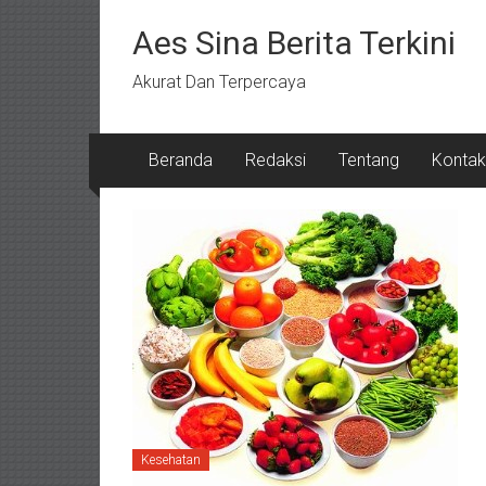
Lompat
ke
Aes Sina Berita Terkini
konten
Akurat Dan Terpercaya
Beranda
Redaksi
Tentang
Kontak
Kesehatan