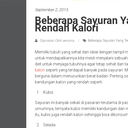
September 2, 2015
Beberapa Sayuran 
Rendah Kalori
Diposkan Oleh:aessina
Beberapa Sayuran Yang T
Memiliki tubuh yang sehat dan ideal dengan tampi
untuk mendapatkannya kita mesti menjalani sebuah
diet untuk menjaga tubuhnya agar tetap sehat dan ta
kalori
seperti yang terdapat banyak pada sayuran. Ma
berguna dalam menurunkan berat badan. Penting sek
kandungan kalori yang rendah seperti :
Kubis
Sayuran ini banyak sekali di pasaran terutama di pas
umumnya, ternyata kubis memiliki kandungan dan ma
itu, kubis juga rendah kalori sehingga bisa dikonsum
Selada