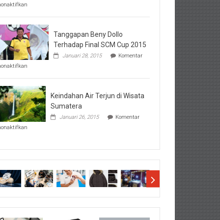
pada
nonaktifkan
Perhatikan
Hal-
Hal
Penting
Tanggapan Beny Dollo
Sebelum
Terhadap Final SCM Cup 2015
Lihat
Januari 28, 2015
Komentar
Hasil
pada
SBMTPN
nonaktifkan
Tanggapan
Beny
Dollo
Terhadap
Keindahan Air Terjun di Wisata
Final
Sumatera
SCM
Januari 26, 2015
Komentar
Cup
pada
2015
nonaktifkan
Keindahan
Air
Terjun
di
Wisata
Sumatera