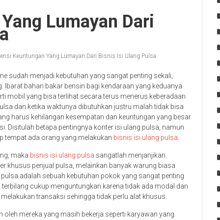
 Yang Lumayan Dari
sa
tensi Keuntungan Yang Lumayan Dari Bisnis Isi Ulang Pulsa
sudah menjadi kebutuhan yang sangat penting sekali,
. Ibarat bahan bakar bensin bagi kendaraan yang keduanya
ti mobil yang bisa terlihat secara terus menerus keberadaan
lsa dan ketika waktunya dibutuhkan justru malah tidak bisa
yang harus kehilangan kesempatan dan keuntungan yang besar
 Disitulah betapa pentingnya konter isi ulang pulsa, namun
tiap tempat ada orang yang melakukan
bisnis isi ulang pulsa
.
ang, maka
bisnis isi ulang pulsa
sangatlah menjanjikan.
er khusus penjual pulsa, melainkan banyak warung biasa
 pulsa adalah sebuah kebutuhan pokok yang sangat penting
ini terbilang cukup menguntungkan karena tidak ada modal dan
elakukan transaksi sehingga tidak perlu alat khusus.
an oleh mereka yang masih bekerja seperti karyawan yang