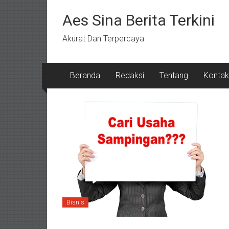
Lompat
ke
Aes Sina Berita Terkini
konten
Akurat Dan Terpercaya
Beranda
Redaksi
Tentang
Kontak
Bisnis