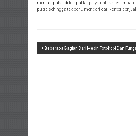
menjual pulsa di tempat kerjanya untuk menamba
pulsa sehingga tak perlu mencari-cari konter penjual
Navigasi
Beberapa Bagian Dari Mesin Fotokopi Dan Fung
pos