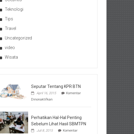
Teknologi
Tips
Travel
Uncategorized
video
Wisata
Seputar Tentang KPR BTN
April 16, 2015
Komentar
pada
Dinonaktifkan
Seputar
Tentang
KPR
BTN
Perhatikan Hal-Hal Penting
Sebelum Lihat Hasil SBMTPN
Juli 8, 2015
Komentar