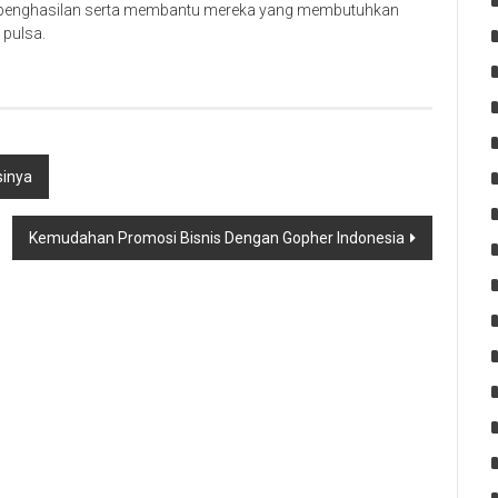
h penghasilan serta membantu mereka yang membutuhkan
 pulsa.
sinya
Kemudahan Promosi Bisnis Dengan Gopher Indonesia