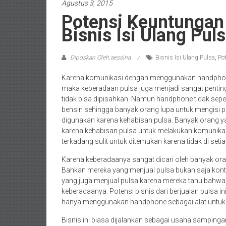
Agustus 3, 2015
Potensi Keuntungan
Bisnis Isi Ulang Pul
Diposkan Oleh:aessina
Bisnis Isi Ulang Pulsa
,
Po
Karena komunikasi dengan menggunakan handphone 
maka keberadaan pulsa juga menjadi sangat penting
tidak bisa dipisahkan. Namun handphone tidak seper
bensin sehingga banyak orang lupa untuk mengisi pu
digunakan karena kehabisan pulsa. Banyak orang 
karena kehabisan pulsa untuk melakukan komunikasi.
terkadang sulit untuk ditemukan karena tidak di se
Karena keberadaanya sangat dicari oleh banyak or
Bahkan mereka yang menjual pulsa bukan saja kont
yang juga menjual pulsa karena mereka tahu bahwa
keberadaanya. Potensi bisnis dari berjualan pulsa 
hanya menggunakan handphone sebagai alat untuk m
Bisnis ini biasa dijalankan sebagai usaha samping