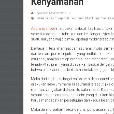
Kenyamanan
Diposkan Oleh:aessina
Beberapa Keuntungan Dari Asuransi Mobil Sinarmas
,
Fas
Asuransi mobil
merupakan sebuah fasilitas untuk 
seperti kecelakaan, tabrakan dan kehilangan. Atas kei
suatu hal yang wajib dimiliki apalagi mobil tersebut 
Dewasa ini teori manfaat dari asuransi mobil semak
dan tentram pun menjadi hal yang mutlak dirasakan
asuransi, apakah setiap orang sudah mengetahui ca
terjadi? Atau premi yang dibayarkan sesuai dengan
bahwa pihak asuransi berhak menolak pengajuan klai
Maka dari itu, kita sebagai calon pemilik asurans
dilakukan sebelum memiliki asuransi tersebut. jika
manfaat yang akan didapat, itu salah besar. Karena 
sesuai dengan atauran agar klaim yang diajukan b
harus mendapatkan persetujuan dari kedua belah pi
Maka dari itu, pahami betul-betul isi polis asurans