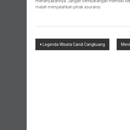
menanyakannya. Jangan sembarangan memiliki sebuah 
malah menyalahkan pihak asuransi.
Navigasi
Legenda Wisata Candi Cangkuang
Meni
pos