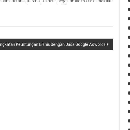
asuransi, karena jika nanti pegajuan klaim kita ditolak kita
ngkatan Keuntungan Bisnis dengan Jasa Google Adwords