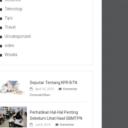
Teknologi
Tips
Travel
Uncategorized
video
Wisata
Seputar Tentang KPR BTN
April 16, 2015
Komentar
pada
Dinonaktifkan
Seputar
Tentang
KPR
BTN
Perhatikan Hal-Hal Penting
Sebelum Lihat Hasil SBMTPN
Juli 8, 2015
Komentar