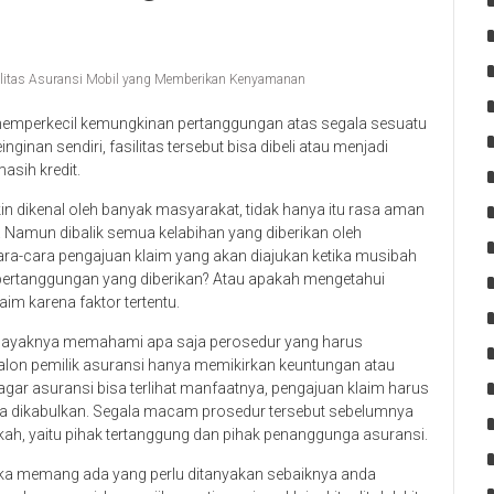
ilitas Asuransi Mobil yang Memberikan Kenyamanan
memperkecil kemungkinan pertanggungan atas segala sesuatu
nginan sendiri, fasilitas tersebut bisa dibeli atau menjadi
masih kredit.
in dikenal oleh banyak masyarakat, tidak hanya itu rasa aman
. Namun dibalik semua kelabihan yang diberikan oleh
ra-cara pengajuan klaim yang akan diajukan ketika musibah
 pertanggungan yang diberikan? Atau apakah mengetahui
m karena faktor tertentu.
i selayaknya memahami apa saja perosedur yang harus
 calon pemilik asuransi hanya memikirkan keuntungan atau
agar asuransi bisa terlihat manfaatnya, pengajuan klaim harus
isa dikabulkan. Segala macam prosedur tersebut sebelumnya
kah, yaitu pihak tertanggung dan pihak penanggunga asuransi.
i, jika memang ada yang perlu ditanyakan sebaiknya anda