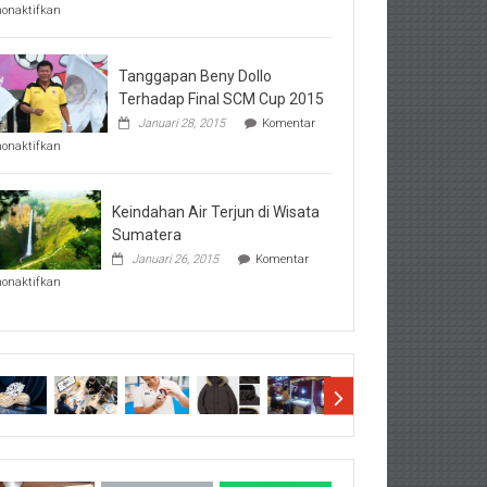
pada
nonaktifkan
Perhatikan
Hal-
Hal
Penting
Tanggapan Beny Dollo
Sebelum
Terhadap Final SCM Cup 2015
Lihat
Januari 28, 2015
Komentar
Hasil
pada
SBMTPN
nonaktifkan
Tanggapan
Beny
Dollo
Terhadap
Keindahan Air Terjun di Wisata
Final
Sumatera
SCM
Januari 26, 2015
Komentar
Cup
pada
2015
nonaktifkan
Keindahan
Air
Terjun
di
Wisata
Sumatera