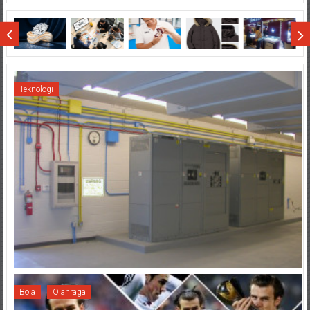
di
Wisata
Sumatera
Teknologi
Bola
Olahraga