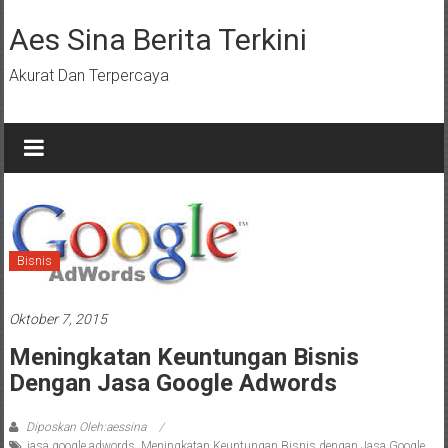
Lompat
ke
Aes Sina Berita Terkini
konten
Akurat Dan Terpercaya
Bisnis
Oktober 7, 2015
Meningkatan Keuntungan Bisnis
Dengan Jasa Google Adwords
Diposkan Oleh:aessina
jasa google adwords
,
Meningkatan Keuntungan Bisnis dengan Jasa Google