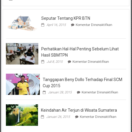
Seputar Tentang KPR BTN
pada
April 16, 2015
Komentar Dinonaktifkan
Seputar
Tentang
KPR
BTN
Perhatikan Hal-Hal Penting Sebelum Lihat
Hasil SBMTPN
pada
Juli 8, 2015
Komentar Dinonaktifkan
Perhatikan
Hal-
Hal
Tanggapan Beny Dollo Terhadap Final SCM
Penting
Sebelum
Cup 2015
Lihat
pada
Januari 28, 2015
Komentar Dinonaktifkan
Hasil
Tanggap
SBMTPN
Beny
Dollo
Keindahan Air Terjun di Wisata Sumatera
Terhadap
Final
pada
Januari 26, 2015
Komentar Dinonaktifkan
SCM
Keindahan
Cup
Air
2015
Terjun