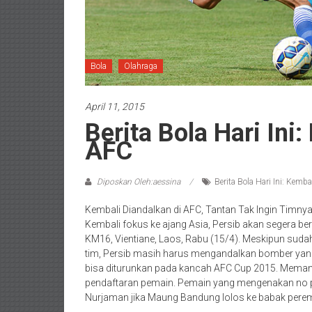
Bola
Olahraga
April 11, 2015
Berita Bola Hari Ini
AFC
Diposkan Oleh:aessina
Berita Bola Hari Ini: Kemb
Kembali Diandalkan di AFC, Tantan Tak Ingin Timn
Kembali fokus ke ajang Asia, Persib akan segera b
KM16, Vientiane, Laos, Rabu (15/4). Meskipun sudah
tim, Persib masih harus mengandalkan bomber yan
bisa diturunkan pada kancah AFC Cup 2015. Memang
pendaftaran pemain. Pemain yang mengenakan no pu
Nurjaman jika Maung Bandung lolos ke babak peremp