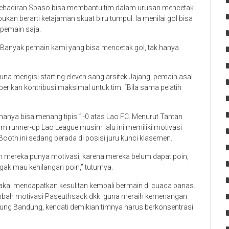
ehadiran Spaso bisa membantu tim dalam urusan mencetak
ukan berarti ketajaman skuat biru tumpul. Ia menilai gol bisa
pemain saja.
. Banyak pemain kami yang bisa mencetak gol, tak hanya
na mengisi starting eleven sang arsitek Jajang, pemain asal
ikan kontribusi maksimal untuk tim. “Bila sama pelatih
 hanya bisa menang tipis 1-0 atas Lao FC. Menurut Tantan
im runner-up Lao League musim lalu ini memiliki motivasi
ooth ini sedang berada di posisi juru kunci klasemen.
n mereka punya motivasi, karena mereka belum dapat poin,
gak mau kehilangan poin,” tuturnya.
bakal mendapatkan kesulitan kembali bermain di cuaca panas.
bah motivasi Paseuthsack dkk. guna meraih kemenangan
ung Bandung, kendati demikian timnya harus berkonsentrasi