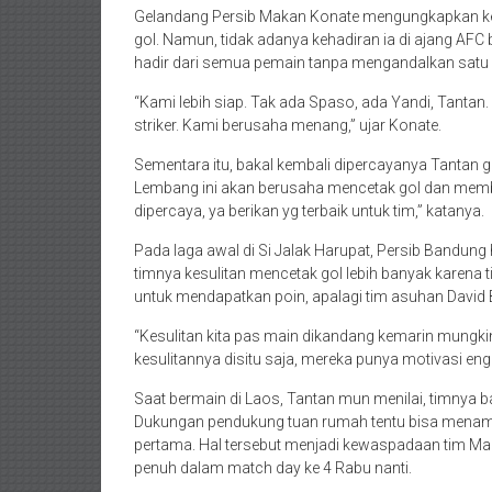
Gelandang Persib Makan Konate mengungkapkan k
gol. Namun, tidak adanya kehadiran ia di ajang AFC b
hadir dari semua pemain tanpa mengandalkan satu 
“Kami lebih siap. Tak ada Spaso, ada Yandi, Tantan
striker. Kami berusaha menang,” ujar Konate.
Sementara itu, bakal kembali dipercayanya Tantan gu
Lembang ini akan berusaha mencetak gol dan member
dipercaya, ya berikan yg terbaik untuk tim,” katanya.
Pada laga awal di Si Jalak Harupat, Persib Bandung
timnya kesulitan mencetak gol lebih banyak karena t
untuk mendapatkan poin, apalagi tim asuhan David B
“Kesulitan kita pas main dikandang kemarin mungki
kesulitannya disitu saja, mereka punya motivasi eng
Saat bermain di Laos, Tantan mun menilai, timnya 
Dukungan pendukung tuan rumah tentu bisa menam
pertama. Hal tersebut menjadi kewaspadaan tim Ma
penuh dalam match day ke 4 Rabu nanti.