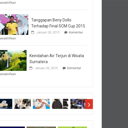
pada
nonaktifkan
Perhatikan
Hal-
Hal
Penting
Tanggapan Beny Dollo
Sebelum
Terhadap Final SCM Cup 2015
Lihat
Januari 28, 2015
Komentar
Hasil
pada
SBMTPN
nonaktifkan
Tanggapan
Beny
Dollo
Terhadap
Keindahan Air Terjun di Wisata
Final
Sumatera
SCM
Januari 26, 2015
Komentar
Cup
pada
2015
nonaktifkan
Keindahan
Air
Terjun
di
Wisata
Sumatera