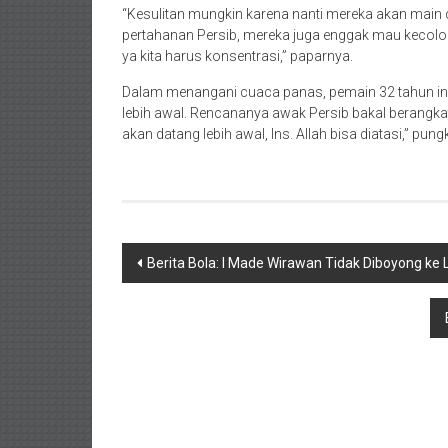
“Kesulitan mungkin karena nanti mereka akan main 
pertahanan Persib, mereka juga enggak mau kecolon
ya kita harus konsentrasi,” paparnya.
Dalam menangani cuaca panas, pemain 32 tahun ini
lebih awal. Rencananya awak Persib bakal berangka
akan datang lebih awal, Ins. Allah bisa diatasi,” pun
Navigasi
Berita Bola: I Made Wirawan Tidak Diboyong ke 
pos