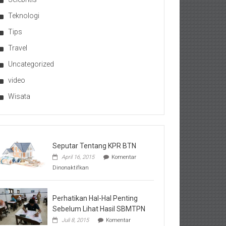
Teknologi
Tips
Travel
Uncategorized
video
Wisata
Seputar Tentang KPR BTN
April 16, 2015
Komentar
pada
Dinonaktifkan
Seputar
Tentang
KPR
BTN
Perhatikan Hal-Hal Penting
Sebelum Lihat Hasil SBMTPN
Juli 8, 2015
Komentar