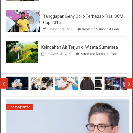
Perhatikan
Hal-
Hal
Tanggapan Beny Dollo Terhadap Final SCM
Penting
Sebelum
Cup 2015
Lihat
pada
Januari 28, 2015
Komentar Dinonaktifkan
Hasil
Tanggap
SBMTPN
Beny
Dollo
Keindahan Air Terjun di Wisata Sumatera
Terhadap
Final
pada
Januari 26, 2015
Komentar Dinonaktifkan
SCM
Keindahan
Cup
Air
2015
Terjun
di
Wisata
Sumatera
Uncategorized