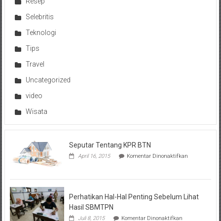
Resep
Selebritis
Teknologi
Tips
Travel
Uncategorized
video
Wisata
Seputar Tentang KPR BTN
pada
April 16, 2015
Komentar Dinonaktifkan
Seputar
Tentang
KPR
BTN
Perhatikan Hal-Hal Penting Sebelum Lihat
Hasil SBMTPN
pada
Juli 8, 2015
Komentar Dinonaktifkan