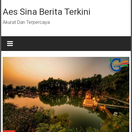
Lompat
ke
Aes Sina Berita Terkini
konten
Akurat Dan Terpercaya