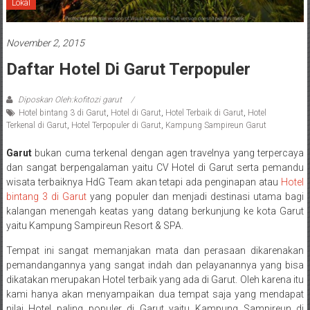
Lokal
November 2, 2015
Daftar Hotel Di Garut Terpopuler
Diposkan Oleh:kofitozi garut
Hotel bintang 3 di Garut
,
Hotel di Garut
,
Hotel Terbaik di Garut
,
Hotel
Terkenal di Garut
,
Hotel Terpopuler di Garut
,
Kampung Sampireun Garut
Garut
bukan cuma terkenal dengan agen travelnya yang terpercaya
dan sangat berpengalaman yaitu CV Hotel di Garut serta pemandu
wisata terbaiknya HdG Team akan tetapi ada penginapan atau
Hotel
bintang 3 di Garut
yang populer dan menjadi destinasi utama bagi
kalangan menengah keatas yang datang berkunjung ke kota Garut
yaitu Kampung Sampireun Resort & SPA.
Tempat ini sangat memanjakan mata dan perasaan dikarenakan
pemandangannya yang sangat indah dan pelayanannya yang bisa
dikatakan merupakan Hotel terbaik yang ada di Garut. Oleh karena itu
kami hanya akan menyampaikan dua tempat saja yang mendapat
nilai Hotel paling populer di Garut yaitu Kampung Sampireun di