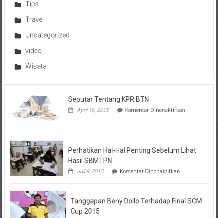
Tips
Travel
Uncategorized
video
Wisata
Seputar Tentang KPR BTN
pada
April 16, 2015
Komentar Dinonaktifkan
Seputar
Tentang
KPR
BTN
Perhatikan Hal-Hal Penting Sebelum Lihat
Hasil SBMTPN
pada
Juli 8, 2015
Komentar Dinonaktifkan
Perhatikan
Hal-
Hal
Tanggapan Beny Dollo Terhadap Final SCM
Penting
Sebelum
Cup 2015
Lihat