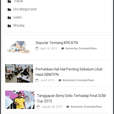
Travel
Uncategorized
video
Wisata
Seputar Tentang KPR BTN
pada
April 16, 2015
Komentar Dinonaktifkan
Seputar
Tentang
KPR
BTN
Perhatikan Hal-Hal Penting Sebelum Lihat
Hasil SBMTPN
pada
Juli 8, 2015
Komentar Dinonaktifkan
Perhatikan
Hal-
Hal
Tanggapan Beny Dollo Terhadap Final SCM
Penting
Sebelum
Cup 2015
Lihat
pada
Januari 28, 2015
Komentar Dinonaktifkan
Hasil
Tanggap
SBMTPN
Beny