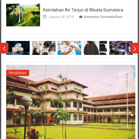
Dollo
Keindahan Air Terjun di Wisata Sumatera
Terhadap
Final
pada
Januari 26, 2015
Komentar Dinonaktifkan
SCM
Keindahan
Cup
Air
2015
Terjun
di
Wisata
Sumatera
Pendidikan