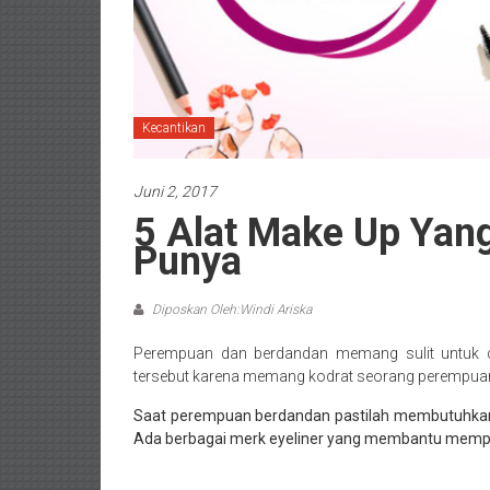
Kecantikan
Juni 2, 2017
5 Alat Make Up Yan
Punya
Diposkan Oleh:Windi Ariska
Perempuan dan berdandan memang sulit untuk d
tersebut karena memang kodrat seorang perempuan
Saat perempuan berdandan pastilah membutuhkan al
Ada berbagai merk eyeliner yang membantu memp