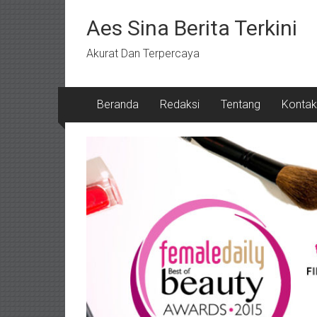
Lompat
ke
Aes Sina Berita Terkini
konten
Akurat Dan Terpercaya
Beranda
Redaksi
Tentang
Kontak