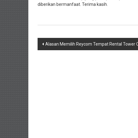
diberikan bermanfaat. Terima kasih.
Navigasi
Alasan Memilih Reycom Tempat Rental Tower 
pos