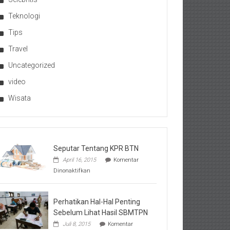
Teknologi
Tips
Travel
Uncategorized
video
Wisata
Seputar Tentang KPR BTN
April 16, 2015
Komentar
pada
Dinonaktifkan
Seputar
Tentang
KPR
BTN
Perhatikan Hal-Hal Penting
Sebelum Lihat Hasil SBMTPN
Juli 8, 2015
Komentar