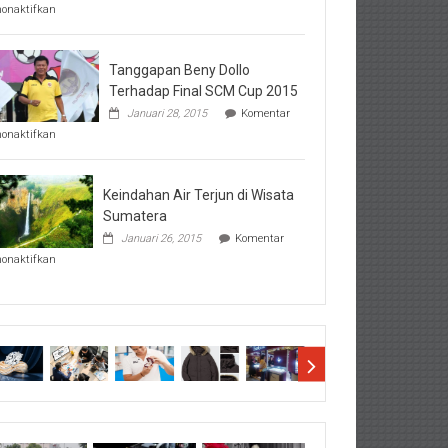
pada
nonaktifkan
Perhatikan
Hal-
Hal
Penting
Tanggapan Beny Dollo
Sebelum
Terhadap Final SCM Cup 2015
Lihat
Januari 28, 2015
Komentar
Hasil
pada
SBMTPN
nonaktifkan
Tanggapan
Beny
Dollo
Terhadap
Keindahan Air Terjun di Wisata
Final
Sumatera
SCM
Januari 26, 2015
Komentar
Cup
pada
2015
nonaktifkan
Keindahan
Air
Terjun
di
Wisata
Sumatera