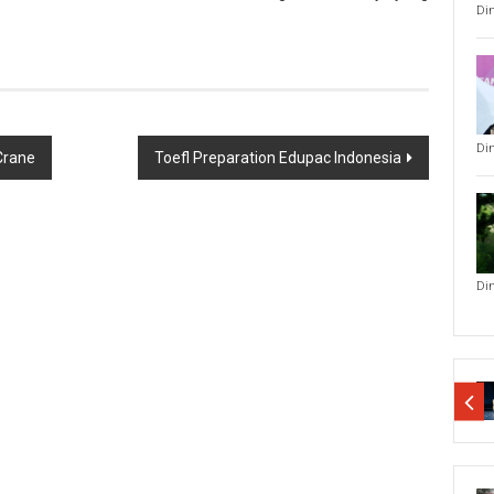
Di
Di
Crane
Toefl Preparation Edupac Indonesia
Di