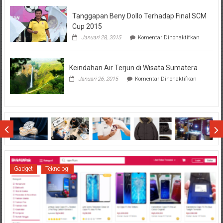
Hal
Tanggapan Beny Dollo Terhadap Final SCM
Penting
Sebelum
Cup 2015
Lihat
pada
Januari 28, 2015
Komentar Dinonaktifkan
Hasil
Tanggap
SBMTPN
Beny
Dollo
Keindahan Air Terjun di Wisata Sumatera
Terhadap
Final
pada
Januari 26, 2015
Komentar Dinonaktifkan
SCM
Keindahan
Cup
Air
2015
Terjun
di
Wisata
Sumatera
Gadget
Teknologi