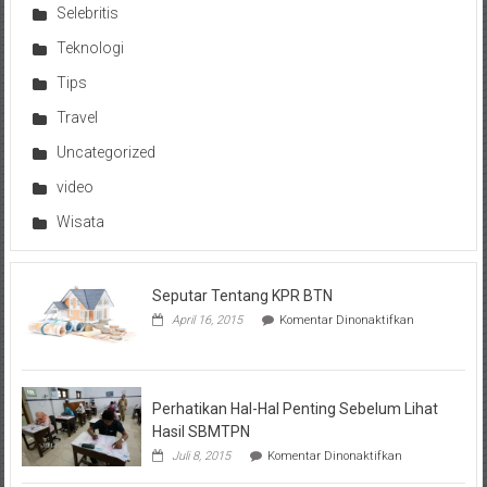
Selebritis
Teknologi
Tips
Travel
Uncategorized
video
Wisata
Seputar Tentang KPR BTN
pada
April 16, 2015
Komentar Dinonaktifkan
Seputar
Tentang
KPR
BTN
Perhatikan Hal-Hal Penting Sebelum Lihat
Hasil SBMTPN
pada
Juli 8, 2015
Komentar Dinonaktifkan
Perhatikan
Hal-