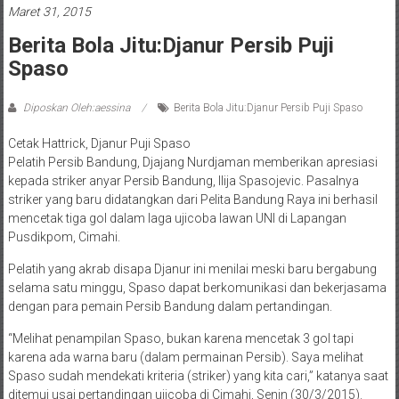
Maret 31, 2015
Berita Bola Jitu:Djanur Persib Puji
Spaso
Diposkan Oleh:aessina
Berita Bola Jitu:Djanur Persib Puji Spaso
Cetak Hattrick, Djanur Puji Spaso
Pelatih Persib Bandung, Djajang Nurdjaman memberikan apresiasi
kepada striker anyar Persib Bandung, Ilija Spasojevic. Pasalnya
striker yang baru didatangkan dari Pelita Bandung Raya ini berhasil
mencetak tiga gol dalam laga ujicoba lawan UNI di Lapangan
Pusdikpom, Cimahi.
Pelatih yang akrab disapa Djanur ini menilai meski baru bergabung
selama satu minggu, Spaso dapat berkomunikasi dan bekerjasama
dengan para pemain Persib Bandung dalam pertandingan.
“Melihat penampilan Spaso, bukan karena mencetak 3 gol tapi
karena ada warna baru (dalam permainan Persib). Saya melihat
Spaso sudah mendekati kriteria (striker) yang kita cari,” katanya saat
ditemui usai pertandingan ujicoba di Cimahi, Senin (30/3/2015).