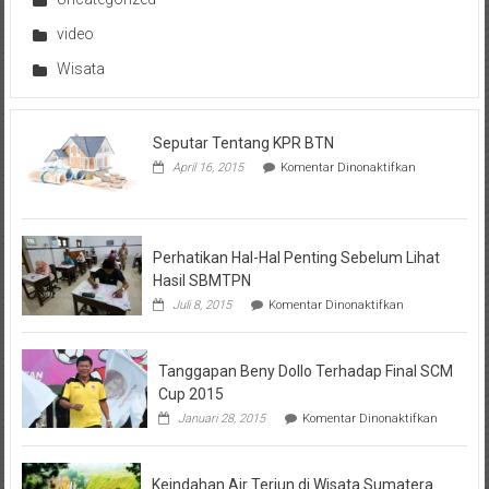
video
Wisata
Seputar Tentang KPR BTN
pada
April 16, 2015
Komentar Dinonaktifkan
Seputar
Tentang
KPR
BTN
Perhatikan Hal-Hal Penting Sebelum Lihat
Hasil SBMTPN
pada
Juli 8, 2015
Komentar Dinonaktifkan
Perhatikan
Hal-
Hal
Tanggapan Beny Dollo Terhadap Final SCM
Penting
Sebelum
Cup 2015
Lihat
pada
Januari 28, 2015
Komentar Dinonaktifkan
Hasil
Tanggap
SBMTPN
Beny
Dollo
Keindahan Air Terjun di Wisata Sumatera
Terhadap