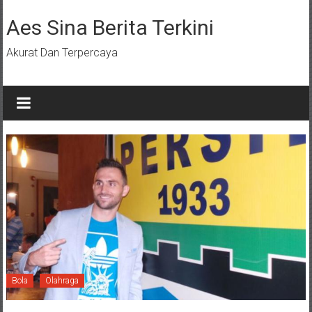
Lompat
ke
Aes Sina Berita Terkini
konten
Akurat Dan Terpercaya
Bola
Olahraga