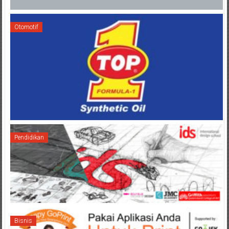
Otomotif
Pendidikan
Bisnis