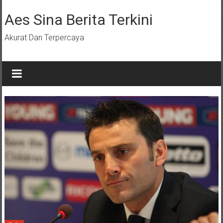
Lompat
ke
Aes Sina Berita Terkini
konten
Akurat Dan Terpercaya