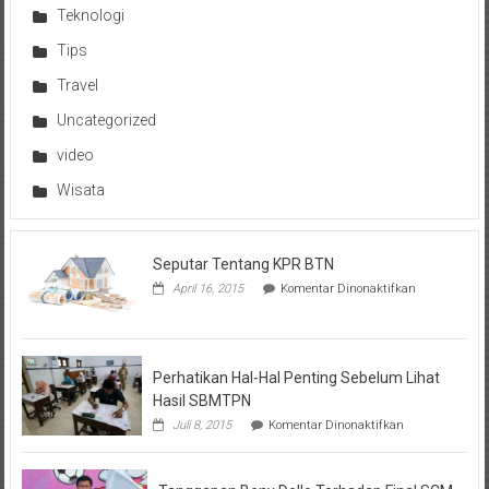
Teknologi
Tips
Travel
Uncategorized
video
Wisata
Seputar Tentang KPR BTN
pada
April 16, 2015
Komentar Dinonaktifkan
Seputar
Tentang
KPR
BTN
Perhatikan Hal-Hal Penting Sebelum Lihat
Hasil SBMTPN
pada
Juli 8, 2015
Komentar Dinonaktifkan
Perhatikan
Hal-
Hal