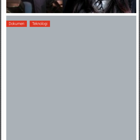
Dokumen
Teknologi