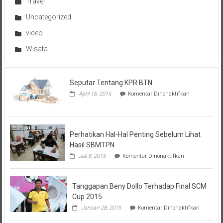
Travel
Uncategorized
video
Wisata
Seputar Tentang KPR BTN
pada
April 16, 2015
Komentar Dinonaktifkan
Seputar
Tentang
KPR
BTN
Perhatikan Hal-Hal Penting Sebelum Lihat
Hasil SBMTPN
pada
Juli 8, 2015
Komentar Dinonaktifkan
Perhatikan
Hal-
Hal
Tanggapan Beny Dollo Terhadap Final SCM
Penting
Sebelum
Cup 2015
Lihat
pada
Januari 28, 2015
Komentar Dinonaktifkan
Hasil
Tanggap
SBMTPN
Beny