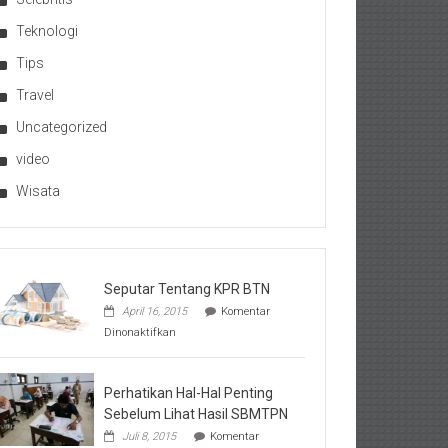
Teknologi
Tips
Travel
Uncategorized
video
Wisata
Seputar Tentang KPR BTN
April 16, 2015
Komentar
pada
Dinonaktifkan
Seputar
Tentang
KPR
BTN
Perhatikan Hal-Hal Penting
Sebelum Lihat Hasil SBMTPN
Juli 8, 2015
Komentar