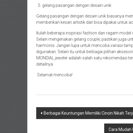
gelang pasangan dengan desain unik
Gelang pasangan dengan desain unik biasanya memilik
memberikan kesan artistik dan bisa dipakai untuk 
Itulah beberapa inspirasi fashion dan ragam model 
Selain mengenakan gelang couple, pastikan juga u
harmonis. Jangan lupa untuk mencoba variasi tamp
digunakan. Selain itu untuk berbagai pilihan aksesori
MONDIAL jeweler adalah salah satu rekomendasi terba
detailnya.
Selamat mencoba!
Navigasi
Berbagai Keuntungan Memiliki Cincin Nikah Ter
pos
Cara Mudah U