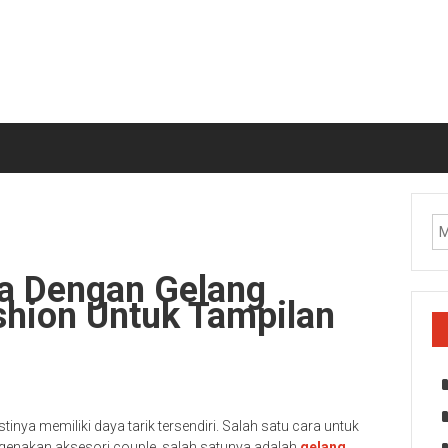
a Dengan Gelang
ashion Untuk Tampilan
nya memiliki daya tarik tersendiri. Salah satu cara untuk
genakan aksesori couple, salah satunya adalah
gelang