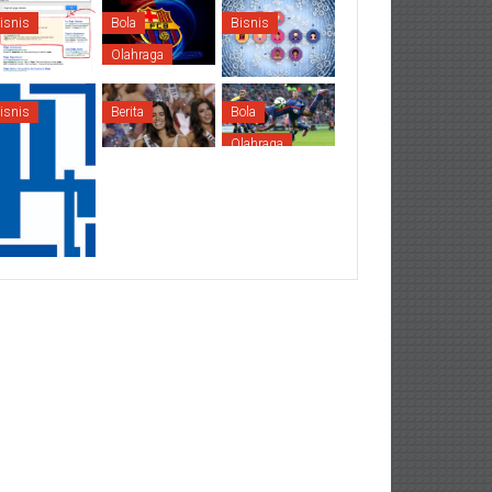
isnis
Bola
Bisnis
Olahraga
isnis
Berita
Bola
Olahraga