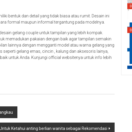
B
i bentuk dan detail yang tidak biasa atau rumit. Desain ini
acara formal maupun informal tergantung pada modelnya.
B
desain gelang couple untuk tampilan yang lebih kompak.
ntuk memadukan pakaian dengan baik agar tampilan semakin
ilan lainnya dengan mengganti model atau warna gelang yang
s seperti gelang emas, cincin , kalung dan aksesoris lainya,
ik untuk Anda. Kunjungi official websitenya untuk info lebih
jangkau
ntuk Ketahui anting berlian wanita sebagai Rekomendasi