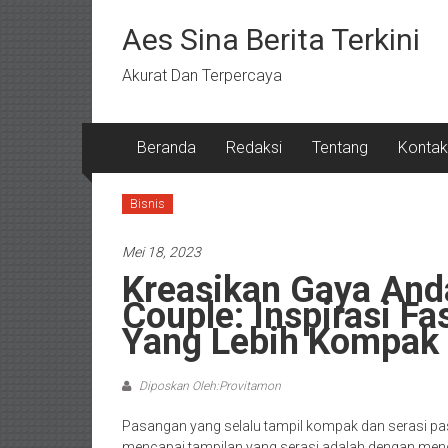
Lompat
ke
Aes Sina Berita Terkini
konten
Akurat Dan Terpercaya
Beranda
Redaksi
Tentang
Kontak
Bisnis
Mei 18, 2023
Kreasikan Gaya And
Couple: Inspirasi F
Yang Lebih Kompak
Diposkan Oleh:Provitamon
Pasangan yang selalu tampil kompak dan serasi pasti
mencapai tampilan yang serasi adalah dengan men