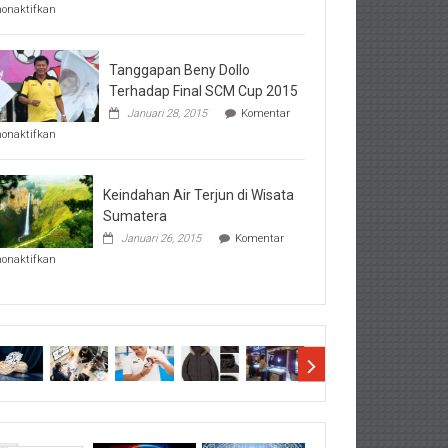
pada
nonaktifkan
Perhatikan
Hal-
Hal
Penting
Tanggapan Beny Dollo
Sebelum
Terhadap Final SCM Cup 2015
Lihat
Januari 28, 2015
Komentar
Hasil
pada
SBMTPN
nonaktifkan
Tanggapan
Beny
Dollo
Terhadap
Keindahan Air Terjun di Wisata
Final
Sumatera
SCM
Januari 26, 2015
Komentar
Cup
pada
2015
nonaktifkan
Keindahan
Air
Terjun
di
Wisata
Sumatera